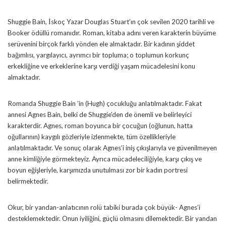
Shuggie Bain, İskoç Yazar Douglas Stuart’ın çok sevilen 2020 tarihli ve
Booker ödüllü romanıdır. Roman, kitaba adını veren karakterin büyüme
serüvenini birçok farklı yönden ele almaktadır. Bir kadının şiddet
bağımlısı, yargılayıcı, ayrımcı bir topluma; o toplumun korkunç
erkekliğine ve erkeklerine karşı verdiği yaşam mücadelesini konu
almaktadır.
Romanda Shuggie Bain ’in (Hugh) çocukluğu anlatılmaktadır. Fakat
annesi Agnes Bain, belki de Shuggie’den de önemli ve belirleyici
karakterdir. Agnes, roman boyunca bir çocuğun (oğlunun, hatta
oğullarının) kaygılı gözleriyle izlenmekte, tüm özellikleriyle
anlatılmaktadır. Ve sonuç olarak Agnes’i iniş çıkışlarıyla ve güvenilmeyen
anne kimliğiyle görmekteyiz. Ayrıca mücadeleciliğiyle, karşı çıkış ve
boyun eğişleriyle, karşımızda unutulması zor bir kadın portresi
belirmektedir.
Okur, bir yandan-anlatıcının rolü tabiki burada çok büyük- Agnes’i
desteklemektedir. Onun iyiliğini, güçlü olmasını dilemektedir. Bir yandan