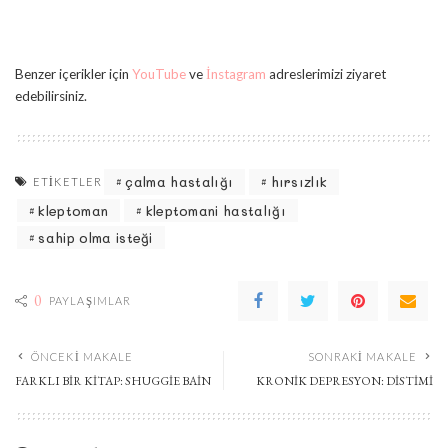
Benzer içerikler için
YouTube
ve
İnstagram
adreslerimizi ziyaret
edebilirsiniz.
çalma hastalığı
hırsızlık
ETIKETLER
kleptoman
kleptomani hastalığı
sahip olma isteği
0
PAYLAŞIMLAR
ÖNCEKI MAKALE
SONRAKI MAKALE
FARKLI BIR KITAP: SHUGGIE BAIN
KRONIK DEPRESYON: DISTIMI