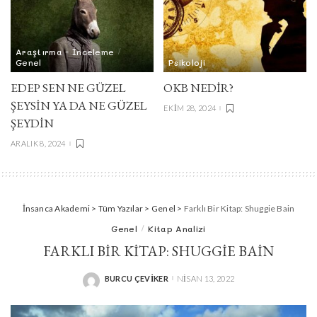
Araştırma - İnceleme
Genel
Psikoloji
EDEP SEN NE GÜZEL
OKB NEDIR?
ŞEYSİN YA DA NE GÜZEL
EKIM 28, 2024
ŞEYDİN
ARALIK 8, 2024
İnsanca Akademi
>
Tüm Yazılar
>
Genel
>
Farklı Bir Kitap: Shuggie Bain
Genel
Kitap Analizi
FARKLI BIR KITAP: SHUGGIE BAIN
BURCU ÇEVIKER
NISAN 13, 2022
POSTED
BY