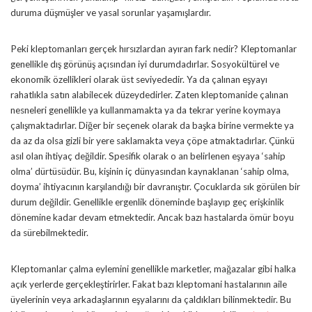
duruma düşmüşler ve yasal sorunlar yaşamışlardır.
Peki kleptomanları gerçek hırsızlardan ayıran fark nedir? Kleptomanlar
genellikle dış görünüş açısından iyi durumdadırlar. Sosyokültürel ve
ekonomik özellikleri olarak üst seviyededir. Ya da çalınan eşyayı
rahatlıkla satın alabilecek düzeydedirler. Zaten kleptomanide çalınan
nesneleri genellikle ya kullanmamakta ya da tekrar yerine koymaya
çalışmaktadırlar. Diğer bir seçenek olarak da başka birine vermekte ya
da az da olsa gizli bir yere saklamakta veya çöpe atmaktadırlar. Çünkü
asıl olan ihtiyaç değildir. Spesifik olarak o an belirlenen eşyaya ‘sahip
olma’ dürtüsüdür. Bu, kişinin iç dünyasından kaynaklanan ‘sahip olma,
doyma’ ihtiyacının karşılandığı bir davranıştır. Çocuklarda sık görülen bir
durum değildir. Genellikle ergenlik döneminde başlayıp geç erişkinlik
dönemine kadar devam etmektedir. Ancak bazı hastalarda ömür boyu
da sürebilmektedir.
Kleptomanlar çalma eylemini genellikle marketler, mağazalar gibi halka
açık yerlerde gerçekleştirirler. Fakat bazı kleptomani hastalarının aile
üyelerinin veya arkadaşlarının eşyalarını da çaldıkları bilinmektedir. Bu