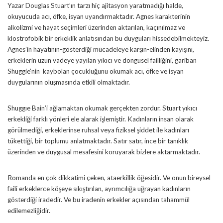
Yazar Douglas Stuart’ın tarzı hiç ajitasyon yaratmadığı halde,
okuyucuda acı, öfke, isyan uyandırmaktadır. Agnes karakterinin
alkolizmi ve hayat seçimleri üzerinden aktarılan, kaçınılmaz ve
klostrofobik bir erkeklik anlatısından bu duyguları hissedebilmekteyiz.
Agnes’in hayatının-gösterdiği mücadeleye karşın-elinden kayışını,
erkeklerin uzun vadeye yayılan yıkıcı ve döngüsel failliğini, gariban
Shuggie’nin kaybolan çocukluğunu okumak acı, öfke ve isyan
duygularının oluşmasında etkili olmaktadır.
Shuggıe Bain’i ağlamaktan okumak gerçekten zordur. Stuart yıkıcı
erkekliği farklı yönleri ele alarak işlemiştir. Kadınların insan olarak
görülmediği, erkeklerinse ruhsal veya fiziksel şiddet ile kadınları
tükettiği, bir toplumu anlatmaktadır. Satır satır, ince bir tanıklık
üzerinden ve duygusal mesafesini koruyarak bizlere aktarmaktadır.
Romanda en çok dikkatimi çeken, ataerkillik öğesidir. Ve onun bireysel
faili erkeklerce köşeye sıkıştırılan, ayrımcılığa uğrayan kadınların
gösterdiği iradedir. Ve bu iradenin erkekler açısından tahammül
edilemezliğidir.