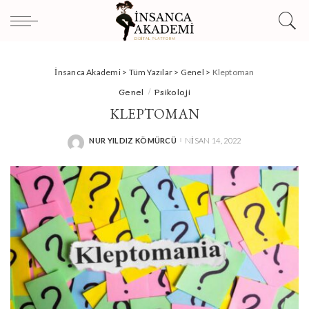
İnsanca Akademi
>
Tüm Yazılar
>
Genel
>
Kleptoman
Genel
Psikoloji
KLEPTOMAN
NUR YILDIZ KÖMÜRCÜ
NISAN 14, 2022
POSTED
BY