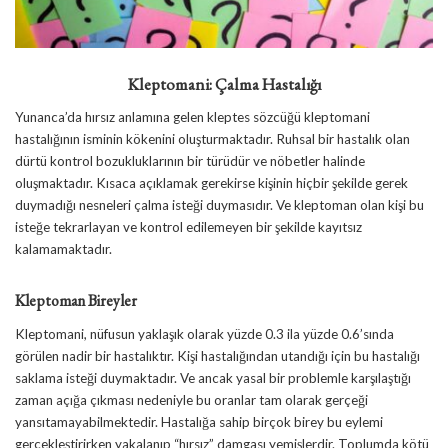
Kleptomani: Çalma Hastalığı
Yunanca’da hırsız anlamına gelen kleptes sözcüğü kleptomani
hastalığının isminin kökenini oluşturmaktadır. Ruhsal bir hastalık olan
dürtü kontrol bozukluklarının bir türüdür ve nöbetler halinde
oluşmaktadır. Kısaca açıklamak gerekirse kişinin hiçbir şekilde gerek
duymadığı nesneleri çalma isteği duymasıdır. Ve kleptoman olan kişi bu
isteğe tekrarlayan ve kontrol edilemeyen bir şekilde kayıtsız
kalamamaktadır.
Kleptoman Bireyler
Kleptomani, nüfusun yaklaşık olarak yüzde 0.3 ila yüzde 0.6’sında
görülen nadir bir hastalıktır. Kişi hastalığından utandığı için bu hastalığı
saklama isteği duymaktadır. Ve ancak yasal bir problemle karşılaştığı
zaman açığa çıkması nedeniyle bu oranlar tam olarak gerçeği
yansıtamayabilmektedir. Hastalığa sahip birçok birey bu eylemi
gerçekleştirirken yakalanıp “hırsız” damgası yemişlerdir. Toplumda kötü