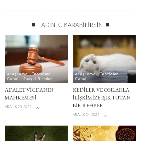
TADINI ÇIKARABILIRSIN
Araştırma - İnceleme
Araştırma - İnceleme
Genel
Sosyal Bilimler
Genel
ADALET VICDANIN
KEDİLER VE ONLARLA
MAHKEMESI
İLİŞKİMİZE IŞIK TUTAN
BİR REHBER
ARALIK 25, 2025
ARALIK 24, 2025