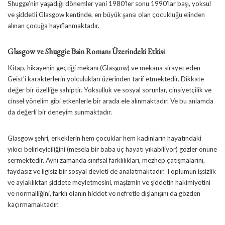
Shugge’nin yaşadığı dönemler yani 1980’ler sonu 1990’lar başı, yoksul
ve şiddetli Glasgow kentinde, en büyük şansı olan çocukluğu elinden
alınan çocuğa hayıflanmaktadır.
Glasgow ve Shuggie Bain Romanı Üzerindeki Etkisi
Kitap, hikayenin geçtiği mekanı (Glasgow) ve mekana sirayet eden
Geist’i karakterlerin yolculukları üzerinden tarif etmektedir. Dikkate
değer bir özelliğe sahiptir. Yoksulluk ve sosyal sorunlar, cinsiyetçilik ve
cinsel yönelim gibi etkenlerle bir arada ele alınmaktadır. Ve bu anlamda
da değerli bir deneyim sunmaktadır.
Glasgow şehri, erkeklerin hem çocuklar hem kadınların hayatındaki
yıkıcı belirleyiciliğini (mesela bir baba üç hayatı yıkabiliyor) gözler önüne
sermektedir. Aynı zamanda sınıfsal farklılıkları, mezhep çatışmalarını,
faydasız ve ilgisiz bir sosyal devleti de analatmaktadır. Toplumun işsizlik
ve aylaklıktan şiddete meyletmesini, maşizmin ve şiddetin hakimiyetini
ve normalliğini, farklı olanın hiddet ve nefretle dışlanışını da gözden
kaçırmamaktadır.