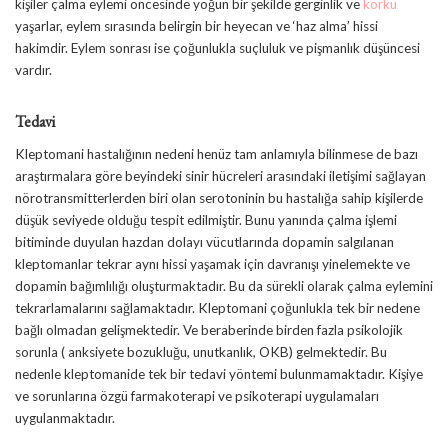
kişiler çalma eylemi öncesinde yoğun bir şekilde gerginlik ve
korku
yaşarlar, eylem sırasında belirgin bir heyecan ve ‘haz alma’ hissi
hakimdir. Eylem sonrası ise çoğunlukla suçluluk ve pişmanlık düşüncesi
vardır.
Tedavi
Kleptomani hastalığının nedeni henüz tam anlamıyla bilinmese de bazı
araştırmalara göre beyindeki sinir hücreleri arasındaki iletişimi sağlayan
nörotransmitterlerden biri olan serotoninin bu hastalığa sahip kişilerde
düşük seviyede olduğu tespit edilmiştir. Bunu yanında çalma işlemi
bitiminde duyulan hazdan dolayı vücutlarında dopamin salgılanan
kleptomanlar tekrar aynı hissi yaşamak için davranışı yinelemekte ve
dopamin bağımlılığı oluşturmaktadır. Bu da sürekli olarak çalma eylemini
tekrarlamalarını sağlamaktadır. Kleptomani çoğunlukla tek bir nedene
bağlı olmadan gelişmektedir. Ve beraberinde birden fazla psikolojik
sorunla ( anksiyete bozukluğu, unutkanlık, OKB) gelmektedir. Bu
nedenle kleptomanide tek bir tedavi yöntemi bulunmamaktadır. Kişiye
ve sorunlarına özgü farmakoterapi ve psikoterapi uygulamaları
uygulanmaktadır.