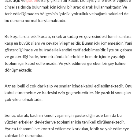
açık açık ve
şiddet
le karşı çıkılan bir kadın. Dolayısıyla, erkekler Agnes’e
cinsel saldırıda bulunmak için içkiyi bir araç olarak kullanmaktadır. Ve
terk edildiği maden bölgesinin işsizlik, yoksulluk ve bağımlı sakinleri de
bu durumu normal karşılamaktadır.
Bu koşullarda, eski kocası, erkek arkadaşı ve çevresindeki tüm insanlara
karşı en büyük silahı ve cevabı iyileşmesidir. Bunun içki içmemesidir. Yani
gösterdiği irade ve bu irade ile kendini tarif edebilmesidir. İşte bu çabası
ve gösterdiği irade, hem etrafında ki erkekler hem de içinde yaşadığı
toplum için kabul edilemezdir. Ve yok edilmesi gereken bir şey haline
dönüşmektedir.
Agnes, belli ki çok dar kalıp ve sınırlar içinde kabul edilebilmektedir. Onu
kabul etmemekte ve iradesini ezip geçmektedirler. Ne yazık ki sonuçları
çok yıkıcı olmaktadır.
Sonuç olarak, kadının kendi yaşamı için gösterdiği irade tam da bu
yüzden erkekler, devletler ve toplumlar için tehlikeli görülemektedir.
Ayrıca tahammül ve kontrol edilemez, korkulan, fobik ve yok edilmeye
çalışılan bir durumdur.