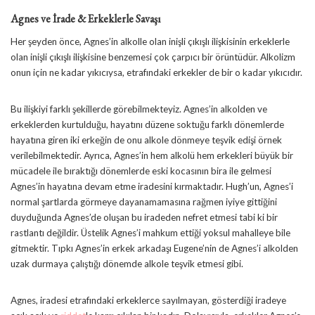
Agnes ve İrade & Erkeklerle Savaşı
Her şeyden önce, Agnes’in alkolle olan inişli çıkışlı ilişkisinin erkeklerle
olan inişli çıkışlı ilişkisine benzemesi çok çarpıcı bir örüntüdür. Alkolizm
onun için ne kadar yıkıcıysa, etrafındaki erkekler de bir o kadar yıkıcıdır.
Bu ilişkiyi farklı şekillerde görebilmekteyiz. Agnes’in alkolden ve
erkeklerden kurtulduğu, hayatını düzene soktuğu farklı dönemlerde
hayatına giren iki erkeğin de onu alkole dönmeye teşvik edişi örnek
verilebilmektedir. Ayrıca, Agnes’in hem alkolü hem erkekleri büyük bir
mücadele ile bıraktığı dönemlerde eski kocasının bira ile gelmesi
Agnes’in hayatına devam etme iradesini kırmaktadır. Hugh’un, Agnes’i
normal şartlarda görmeye dayanamamasına rağmen iyiye gittiğini
duyduğunda Agnes’de oluşan bu iradeden nefret etmesi tabi ki bir
rastlantı değildir. Üstelik Agnes’i mahkum ettiği yoksul mahalleye bile
gitmektir. Tıpkı Agnes’in erkek arkadaşı Eugene’nin de Agnes’i alkolden
uzak durmaya çalıştığı dönemde alkole teşvik etmesi gibi.
Agnes, iradesi etrafındaki erkeklerce sayılmayan, gösterdiği iradeye