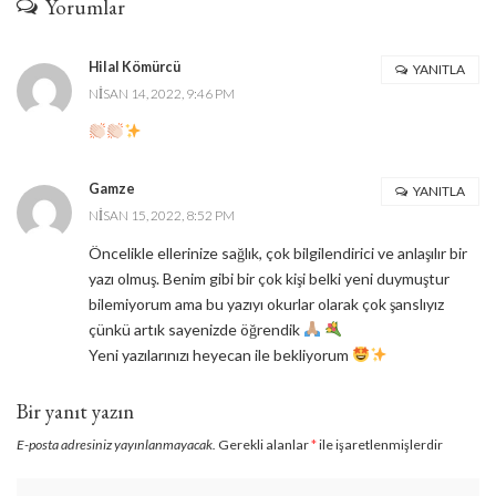
Yorumlar
Hilal Kömürcü
YANITLA
NISAN 14, 2022, 9:46 PM
Gamze
YANITLA
NISAN 15, 2022, 8:52 PM
Öncelikle ellerinize sağlık, çok bilgilendirici ve anlaşılır bir
yazı olmuş. Benim gibi bir çok kişi belki yeni duymuştur
bilemiyorum ama bu yazıyı okurlar olarak çok şanslıyız
çünkü artık sayenizde öğrendik
Yeni yazılarınızı heyecan ile bekliyorum
Bir yanıt yazın
E-posta adresiniz yayınlanmayacak.
Gerekli alanlar
*
ile işaretlenmişlerdir