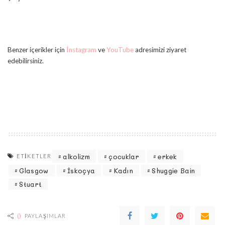
Benzer içerikler için
İnstagram
ve
YouTube
adresimizi ziyaret
edebilirsiniz.
alkolizm
çocuklar
erkek
ETIKETLER
Glasgow
İskoçya
Kadın
Shuggie Bain
Stuart
0
PAYLAŞIMLAR