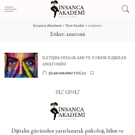
İnsanca Akademi
>
Tüm Yazılar
>
anatomi
Etiket:
anatomi
İLETIŞIM DIYAGRAMI VE TOKSIK İLIŞKILER
ANATOMISI
ŞILAN MAHMUTOĞLU
POSTED
BY
BIZ KIMIZ
Dijitalin gücünden yararlanarak psikoloji, bilim ve