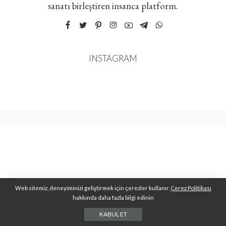
sanatı birleştiren insanca platform.
INSTAGRAM
Web sitemiz, deneyiminizi geliştirmek için çerezler kullanır.
Çerez Politikası
hakkında daha fazla bilgi edinin
KABUL ET