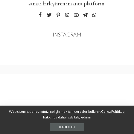
sanatı birleştiren insanca platform.
INSTAGRAM
Web sitemiz, deneyiminizi geliştirmek için çerezler kullanır.
Çerez Politikası
hakkında daha fazla bilgi edinin
KABUL ET