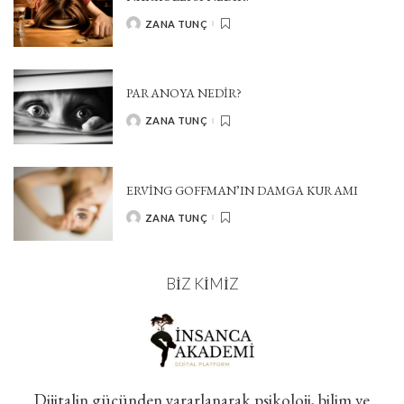
ZANA TUNÇ
POSTED
BY
PARANOYA NEDIR?
ZANA TUNÇ
POSTED
BY
ERVİNG GOFFMAN’IN DAMGA KURAMI
ZANA TUNÇ
POSTED
BY
BIZ KIMIZ
Dijitalin gücünden yararlanarak psikoloji, bilim ve