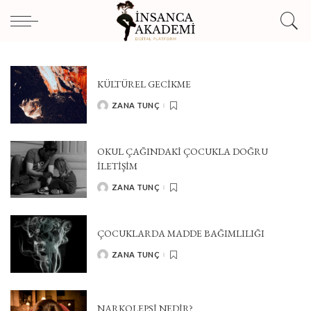
KÜLTÜREL GECİKME
ZANA TUNÇ
POSTED
BY
OKUL ÇAĞINDAKİ ÇOCUKLA DOĞRU
İLETİŞİM
ZANA TUNÇ
POSTED
BY
ÇOCUKLARDA MADDE BAĞIMLILIĞI
ZANA TUNÇ
POSTED
BY
NARKOLEPSI NEDIR?