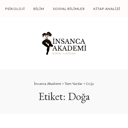
PSIKOLOJI
BILIM
SOSYAL BILIMLER
KITAP ANALIZI
İnsanca Akademi
>
Tüm Yazılar
>
Doğa
Etiket:
Doğa