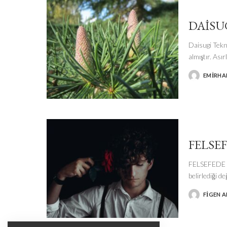
DAISU
Daisugi Tekn
almıştır. Ası
EMIRHA
POSTED
BY
FELSE
FELSEFEDE Ö
belirlediği d
FIGEN 
POSTED
BY