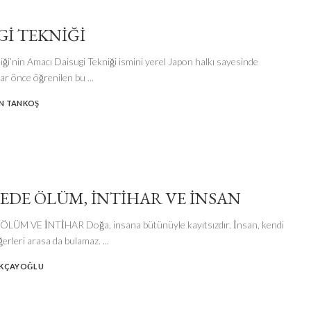
GI TEKNIĞI
iği’nin Amacı Daisugi Tekniği ismini yerel Japon halkı sayesinde
rlar önce öğrenilen bu
...
N TANKOŞ
FEDE ÖLÜM, İNTIHAR VE İNSAN
LÜM VE İNTİHAR Doğa, insana bütünüyle kayıtsızdır. İnsan, kendi
eğerleri arasa da bulamaz.
...
AKÇAYOĞLU