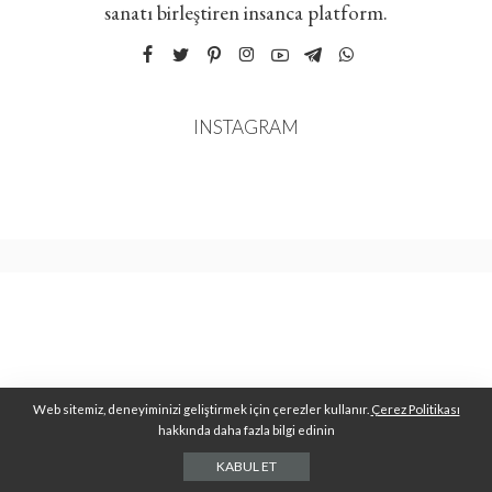
sanatı birleştiren insanca platform.
INSTAGRAM
Web sitemiz, deneyiminizi geliştirmek için çerezler kullanır.
Çerez Politikası
hakkında daha fazla bilgi edinin
KABUL ET