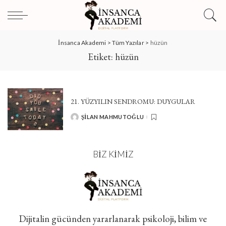
İnsanca Akademi
>
Tüm Yazılar
>
hüzün
Etiket:
hüzün
21. YÜZYILIN SENDROMU: DUYGULAR
ŞILAN MAHMUTOĞLU
POSTED
BY
BIZ KIMIZ
Dijitalin gücünden yararlanarak psikoloji, bilim ve