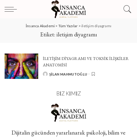
İnsanca Akademi
>
Tüm Yazılar
>
iletişim diyagramı
Etiket:
iletişim diyagramı
İLETIŞIM DIYAGRAMI VE TOKSIK İLIŞKILER
ANATOMISI
ŞILAN MAHMUTOĞLU
POSTED
BY
BIZ KIMIZ
Dijitalin gücünden yararlanarak psikoloji, bilim ve