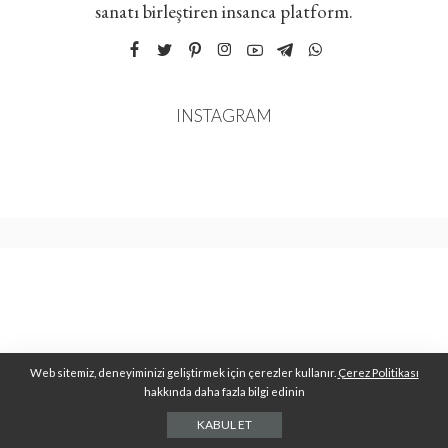
sanatı birleştiren insanca platform.
INSTAGRAM
Web sitemiz, deneyiminizi geliştirmek için çerezler kullanır.
Çerez Politikası
hakkında daha fazla bilgi edinin
KABUL ET