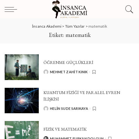
İnsanca Akademi
>
Tüm Yazılar
>
matematik
Etiket:
matematik
ÖĞRENME GÜÇLÜKLERI
MEHMET ZAHIT KINIK
POSTED
BY
KUANTUM FİZİĞİ VE PARALEL EVREN
İLİŞKİSİ
HELIN SUDE SARIKAYA
POSTED
BY
FİZİK VE MATEMATİK
MUHAMMET FURKAN DOLGUN