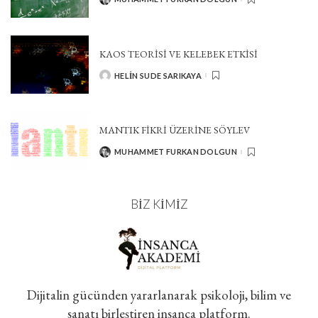
POSTED
BY
KAOS TEORİSİ VE KELEBEK ETKİSİ
HELIN SUDE SARIKAYA
POSTED
BY
MANTIK FIKRI ÜZERINE SÖYLEV
MUHAMMET FURKAN DOLGUN
POSTED
BY
BIZ KIMIZ
Dijitalin gücünden yararlanarak psikoloji, bilim ve
sanatı birleştiren insanca platform.