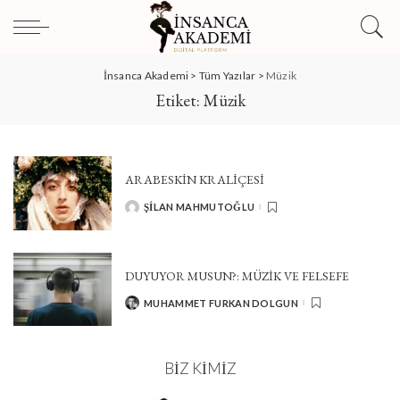
İnsanca Akademi
>
Tüm Yazılar
>
Müzik
Etiket:
Müzik
ARABESKIN KRALIÇESI
ŞILAN MAHMUTOĞLU
POSTED
BY
DUYUYOR MUSUN?: MÜZİK VE FELSEFE
MUHAMMET FURKAN DOLGUN
POSTED
BY
BIZ KIMIZ