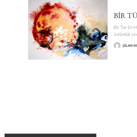
BIR T
Bir Tür En H
üstünlük ya d
ŞILAN 
POSTED
BY