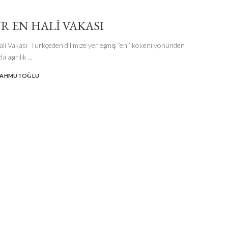
ÜR EN HALI VAKASI
ali Vakası Türkçeden dilimize yerleşmiş ‘’en’’ kökeni yönünden
a aşırılık
...
MAHMUTOĞLU