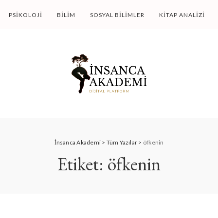
PSIKOLOJI
BILIM
SOSYAL BILIMLER
KITAP ANALIZI
İnsanca Akademi
>
Tüm Yazılar
>
öfkenin
Etiket:
öfkenin