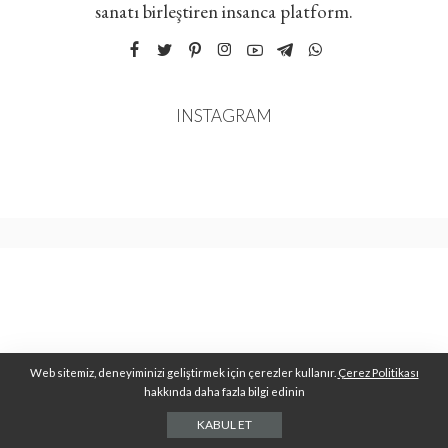
sanatı birleştiren insanca platform.
INSTAGRAM
Web sitemiz, deneyiminizi geliştirmek için çerezler kullanır.
Çerez Politikası
hakkında daha fazla bilgi edinin
KABUL ET