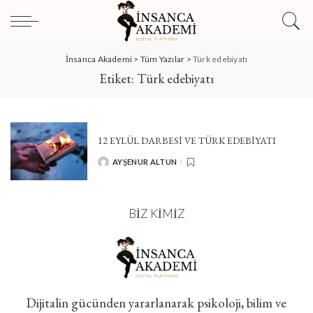
İnsanca Akademi
>
Tüm Yazılar
>
Türk edebiyatı
Etiket:
Türk edebiyatı
12 EYLÜL DARBESI VE TÜRK EDEBIYATI
AYŞENUR ALTUN
POSTED
BY
BIZ KIMIZ
Dijitalin gücünden yararlanarak psikoloji, bilim ve