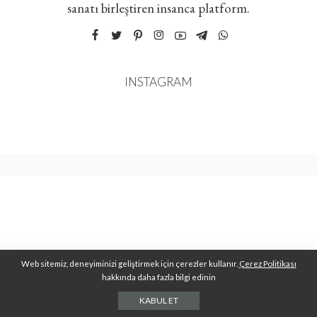
sanatı birleştiren insanca platform.
INSTAGRAM
Web sitemiz, deneyiminizi geliştirmek için çerezler kullanır.
Çerez Politikası
hakkında daha fazla bilgi edinin
KABUL ET