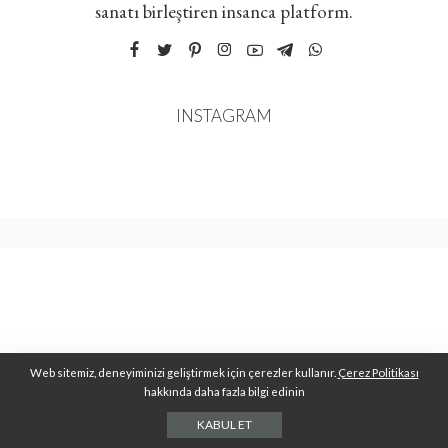
sanatı birleştiren insanca platform.
INSTAGRAM
Web sitemiz, deneyiminizi geliştirmek için çerezler kullanır.
Çerez Politikası
hakkında daha fazla bilgi edinin
KABUL ET