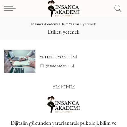
İnsanca Akademi
>
Tüm Yazılar
>
yetenek
Etiket:
yetenek
YETENEK YÖNETİMİ
ŞEYMA ÖZEN
POSTED
BY
BIZ KIMIZ
Dijitalin gücünden yararlanarak psikoloji, bilim ve