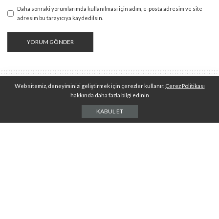
Daha sonraki yorumlarımda kullanılması için adım, e-posta adresim ve site
adresim bu tarayıcıya kaydedilsin.
Web sitemiz, deneyiminizi geliştirmek için çerezler kullanır.
Çerez Politikası
hakkında daha fazla bilgi edinin
İnsanca Akademi
>
Tüm Yazılar
>
Kitap Analizi
>
Ah Mercimeğim Kitap Analizi
Kitap Analizi
Youtube Canlı Yayınlarımız
KABUL ET
AH MERCIMEĞIM KITAP ANALIZI
ESMA ÇETIN
NISAN 28, 2022
POSTED
BY