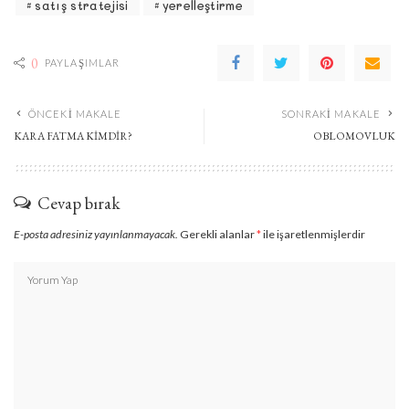
satış stratejisi
yerelleştirme
0
PAYLAŞIMLAR
ÖNCEKI MAKALE
SONRAKI MAKALE
KARA FATMA KIMDIR?
OBLOMOVLUK
Cevap bırak
E-posta adresiniz yayınlanmayacak.
Gerekli alanlar
*
ile işaretlenmişlerdir