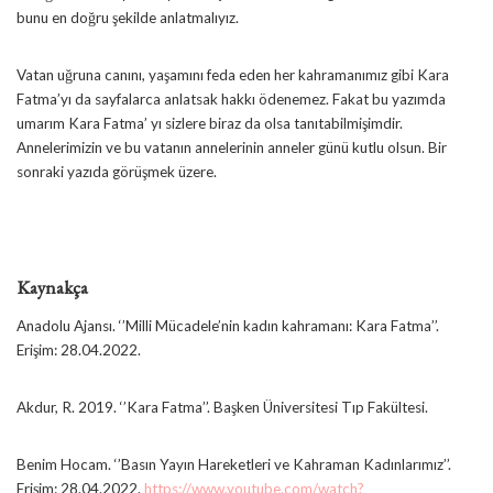
bunu en doğru şekilde anlatmalıyız.
Vatan uğruna canını, yaşamını feda eden her kahramanımız gibi Kara
Fatma’yı da sayfalarca anlatsak hakkı ödenemez. Fakat bu yazımda
umarım Kara Fatma’ yı sizlere biraz da olsa tanıtabilmişimdir.
Annelerimizin ve bu vatanın annelerinin anneler günü kutlu olsun. Bir
sonraki yazıda görüşmek üzere.
Kaynakça
Anadolu Ajansı. ‘’Milli Mücadele’nin kadın kahramanı: Kara Fatma’’.
Erişim: 28.04.2022.
Akdur, R. 2019. ‘’Kara Fatma’’. Başken Üniversitesi Tıp Fakültesi.
Benim Hocam. ‘’Basın Yayın Hareketleri ve Kahraman Kadınlarımız’’.
Erişim: 28.04.2022.
https://www.youtube.com/watch?