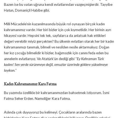
Bazen ise bu vatan uğruna kendi evlatlarından vazgeçmişlerdir. Tayyibe
Hatun, Domaniçli Habibe gibi.
Milli Mücadele’nin kazanılmasında büyük rol oynayan birçok kadın
kahramanımız vardır. Her biri bizler için çok kıymetlidir. Her birinin ayrı
hikayesi vardır. Hepsini tek tek, sayfalarca da anlatsak hak ettikleri
değeri verebilir miyiz gerçekten? Bu ülkenin evlatları olarak her bir kadın
kahramanımızı tanımalı, bilmeli ve nesilden nesile aktarmalıyız. Doğan
her kız çocuğu bilmelidir ki bizler, bağımsızlık için canını feda eden bu
annelerin evlatlarıyız. Ve Atatürk’ün dediği gibi
‘‘Ey Kahraman Türk
kadını! Sen yerde sürünmeye değil, omuzlar üzerinde göklere yükselmeye
layıksın.’’
Kadın Kahramanımız Kara Fatma
Bu yazımda özellikle bir kahramanımızdan bahsetmek istiyorum. İsmi
Fatma Seher Erden. Namıdiğer Kara Fatma.
Aslında çok duyuyoruz bu kelimeyi. Çocukların aralarında bazen
birbirlerine Kara Fatma diye seslendiklerini biliyoruz. Özellikle erkeksi