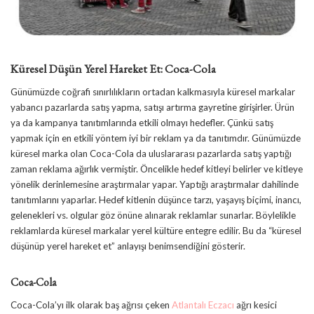
Küresel Düşün Yerel Hareket Et: Coca-Cola
Günümüzde coğrafi sınırlılıkların ortadan kalkmasıyla küresel markalar
yabancı pazarlarda satış yapma, satışı artırma gayretine girişirler. Ürün
ya da kampanya tanıtımlarında etkili olmayı hedefler. Çünkü satış
yapmak için en etkili yöntem iyi bir reklam ya da tanıtımdır. Günümüzde
küresel marka olan Coca-Cola da uluslararası pazarlarda satış yaptığı
zaman reklama ağırlık vermiştir. Öncelikle hedef kitleyi belirler ve kitleye
yönelik derinlemesine araştırmalar yapar. Yaptığı araştırmalar dahilinde
tanıtımlarını yaparlar. Hedef kitlenin düşünce tarzı, yaşayış biçimi, inancı,
gelenekleri vs. olgular göz önüne alınarak reklamlar sunarlar. Böylelikle
reklamlarda küresel markalar yerel kültüre entegre edilir. Bu da “küresel
düşünüp yerel hareket et” anlayışı benimsendiğini gösterir.
Coca-Cola
Coca-Cola’yı ilk olarak baş ağrısı çeken
Atlantalı Eczacı
ağrı kesici