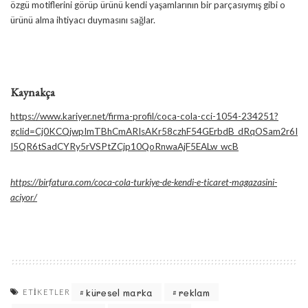
özgü motiflerini görüp ürünü kendi yaşamlarının bir parçasıymış gibi o
ürünü alma ihtiyacı duymasını sağlar.
Kaynakça
https://www.kariyer.net/firma-profil/coca-cola-cci-1054-234251?
gclid=Cj0KCQjwpImTBhCmARIsAKr58czhF54GErbdB_dRqOSam2r6I
I5QR6tSadCYRy5rVSPtZCjp10QoRnwaAjF5EALw_wcB
https://birfatura.com/coca-cola-turkiye-de-kendi-e-ticaret-magazasini-
aciyor/
küresel marka
reklam
ETIKETLER