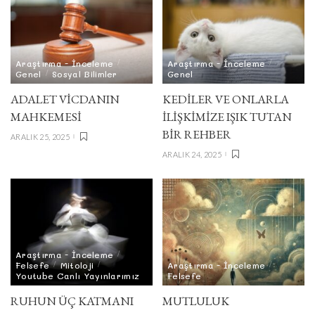
Araştırma - İnceleme
Araştırma - İnceleme
Genel
Sosyal Bilimler
Genel
ADALET VICDANIN
KEDİLER VE ONLARLA
MAHKEMESI
İLİŞKİMİZE IŞIK TUTAN
BİR REHBER
ARALIK 25, 2025
ARALIK 24, 2025
Araştırma - İnceleme
Felsefe
Mitoloji
Araştırma - İnceleme
Youtube Canlı Yayınlarımız
Felsefe
RUHUN ÜÇ KATMANI
MUTLULUK