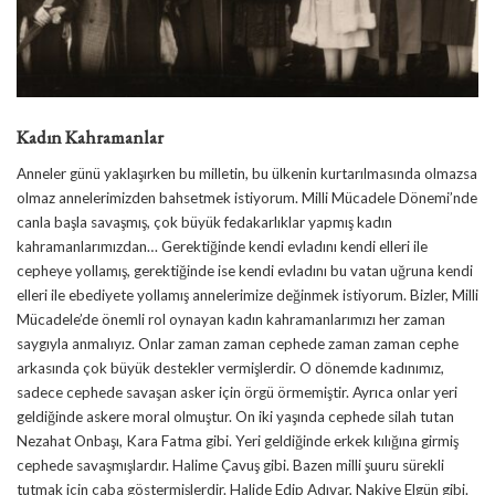
Kadın Kahramanlar
Anneler günü yaklaşırken bu milletin, bu ülkenin kurtarılmasında olmazsa
olmaz annelerimizden bahsetmek istiyorum. Milli Mücadele Dönemi’nde
canla başla savaşmış, çok büyük fedakarlıklar yapmış kadın
kahramanlarımızdan… Gerektiğinde kendi evladını kendi elleri ile
cepheye yollamış, gerektiğinde ise kendi evladını bu vatan uğruna kendi
elleri ile ebediyete yollamış annelerimize değinmek istiyorum. Bizler, Milli
Mücadele’de önemli rol oynayan kadın kahramanlarımızı her zaman
saygıyla anmalıyız. Onlar zaman zaman cephede zaman zaman cephe
arkasında çok büyük destekler vermişlerdir. O dönemde kadınımız,
sadece cephede savaşan asker için örgü örmemiştir. Ayrıca onlar yeri
geldiğinde askere moral olmuştur. On iki yaşında cephede silah tutan
Nezahat Onbaşı, Kara Fatma gibi. Yeri geldiğinde erkek kılığına girmiş
cephede savaşmışlardır. Halime Çavuş gibi. Bazen milli şuuru sürekli
tutmak için çaba göstermişlerdir. Halide Edip Adıvar, Nakiye Elgün gibi.