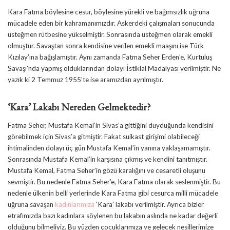
Kara Fatma böylesine cesur, böylesine yürekli ve bağımsızlık uğruna
mücadele eden bir kahramanımızdır. Askerdeki çalışmaları sonucunda
üsteğmen rütbesine yükselmiştir. Sonrasında üsteğmen olarak emekli
olmuştur. Savaştan sonra kendisine verilen emekli maaşını ise Türk
Kızılay’ına bağışlamıştır. Aynı zamanda Fatma Seher Erden’e, Kurtuluş
Savaşı’nda yapmış olduklarından dolayı İstiklal Madalyası verilmiştir. Ne
yazık ki 2 Temmuz 1955’te ise aramızdan ayrılmıştır.
‘Kara’ Lakabı Nereden Gelmektedir?
Fatma Seher, Mustafa Kemal’in Sivas’a gittiğini duyduğunda kendisini
görebilmek için Sivas’a gitmiştir. Fakat suikast girişimi olabileceği
ihtimalinden dolayı üç gün Mustafa Kemal’in yanına yaklaşamamıştır.
Sonrasında Mustafa Kemal’in karşısına çıkmış ve kendini tanıtmıştır.
Mustafa Kemal, Fatma Seher’in gözü karalığını ve cesaretli oluşunu
sevmiştir. Bu nedenle Fatma Seher’e, Kara Fatma olarak seslenmiştir. Bu
nedenle ülkenin belli yerlerinde Kara Fatma gibi cesurca milli mücadele
uğruna savaşan
kadınlarımıza
‘Kara’ lakabı verilmiştir. Ayrıca bizler
etrafımızda bazı kadınlara söylenen bu lakabın aslında ne kadar değerli
olduğunu bilmeliyiz. Bu yüzden çocuklarımıza ve gelecek nesillerimize