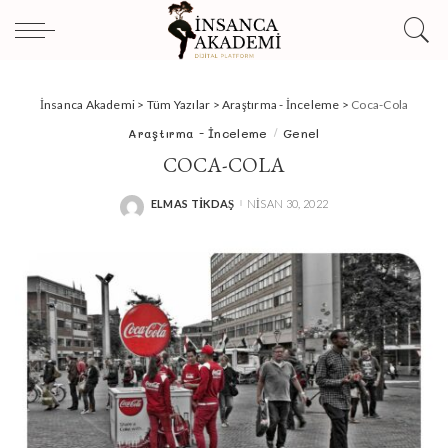
İnsanca Akademi
>
Tüm Yazılar
>
Araştırma - İnceleme
>
Coca-Cola
Araştırma - İnceleme
Genel
COCA-COLA
ELMAS TIKDAŞ
NISAN 30, 2022
POSTED
BY