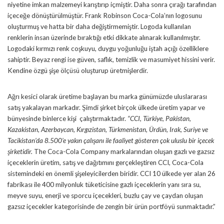
niyetine imkan malzemeyi karıştırıp içmiştir. Daha sonra çırağı tarafından
içeceğe dönüştürülmüştür. Frank Robinson Coca-Cola’nın logosunu
oluşturmuş ve hatta bir daha değiştirmemiştir. Logoda kullanılan
renklerin insan üzerinde bıraktığı etki dikkate alınarak kullanılmıştır.
Logodaki kırmızı renk coşkuyu, duygu yoğunluğu iştah açığı özelliklere
sahiptir. Beyaz rengi ise güven, saflık, temizlik ve masumiyet hissini verir.
Kendine özgü şişe ölçüsü oluşturup üretmişlerdir.
Ağrı kesici olarak üretime başlayan bu marka günümüzde uluslararası
satış yakalayan markadır. Şimdi şirket birçok ülkede üretim yapar ve
bünyesinde binlerce kişi çalıştırmaktadır.
“CCI, Türkiye, Pakistan,
Kazakistan, Azerbaycan, Kırgızistan, Türkmenistan, Ürdün, Irak, Suriye ve
Tacikistan’da 8.500’e yakın çalışanı ile faaliyet gösteren çok uluslu bir içecek
şirketidir.
The Coca-Cola Company markalarından oluşan gazlı ve gazsız
içeceklerin üretim, satış ve dağıtımını gerçekleştiren CCI, Coca-Cola
sistemindeki en önemli şişeleyicilerden biridir. CCI 10 ülkede yer alan 26
fabrikası ile 400 milyonluk tüketicisine gazlı içeceklerin yanı sıra su,
meyve suyu, enerji ve sporcu içecekleri, buzlu çay ve çaydan oluşan
gazsız içecekler kategorisinde de zengin bir ürün portföyü sunmaktadır.”