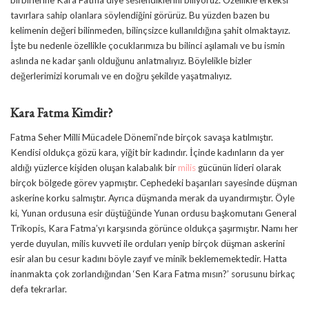
tavırlara sahip olanlara söylendiğini görürüz. Bu yüzden bazen bu
kelimenin değeri bilinmeden, bilinçsizce kullanıldığına şahit olmaktayız.
İşte bu nedenle özellikle çocuklarımıza bu bilinci aşılamalı ve bu ismin
aslında ne kadar şanlı olduğunu anlatmalıyız. Böylelikle bizler
değerlerimizi korumalı ve en doğru şekilde yaşatmalıyız.
Kara Fatma Kimdir?
Fatma Seher Milli Mücadele Dönemi’nde birçok savaşa katılmıştır.
Kendisi oldukça gözü kara, yiğit bir kadındır. İçinde kadınların da yer
aldığı yüzlerce kişiden oluşan kalabalık bir
milis
gücünün lideri olarak
birçok bölgede görev yapmıştır. Cephedeki başarıları sayesinde düşman
askerine korku salmıştır. Ayrıca düşmanda merak da uyandırmıştır. Öyle
ki, Yunan ordusuna esir düştüğünde Yunan ordusu başkomutanı General
Trikopis, Kara Fatma’yı karşısında görünce oldukça şaşırmıştır. Namı her
yerde duyulan, milis kuvveti ile orduları yenip birçok düşman askerini
esir alan bu cesur kadını böyle zayıf ve minik beklememektedir. Hatta
inanmakta çok zorlandığından ‘Sen Kara Fatma mısın?’ sorusunu birkaç
defa tekrarlar.