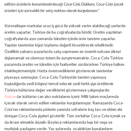
edition ürünlerin konumlandırılacağı Coca-Cola Dükkanı, Coca-Cola içecek
ürünleri için ayrıcalıklı bir satış noktası olarak kurgulanıyor.”
Küreselleşen markalar ucuz iş gücü ile yüksek verim alabileceği yerlerde
üretim yaparlar. Türkiye de bu coğrafyalarda biridir. Üretim yaptıkları
coğrafyalarda aynı zamanda tüketim içinde ürün tanıtımı yaparlar.
Yapılan tanıtımlar kişiyi toplumu değerli hissettirecek niteliktedir.
Özellikle yabancı pazarlarda satış yapmanın en önemli noksanı ülkeyi
dışlamamak ve olumsuz tutum ile ayrıştırmamaktır. Coca-Cola Türkiye
pazarında üretim ve tüketim için faaliyetler sürdürürken Türkiye halkını
ötekileştirmemiştir. Hatta önemsediklerini gösterecek tanıtımlar
piyasaya sunmuştur. Coca-Cola Türkiye’de tanıtım yapmaya
başladığında yedi bölgeyi temsil edecek yedi farklı şişe üretilerek
Türkiye kültürüne değer verdiklerini göstermeye çalışmışlardır.
Reklam
lar kültürün can alıcı noktalarını içerir. Milli takım maçlarında
içecek olarak servis edilen reklamlar kurgulanmıştır. Ramazanda Coca-
Cola’nın reklamlarında pidenin yanında sofraların baş tacı ve elden ele
dolaşan Coca-Cola şişeleri gösterilir. Tüm zorluklar Coca-Cola içmek ya
da ikram etmekle düzelir. Böylece reklamlarında hep bir neşe ve
mutluluk paylaşımı vardır. Yaz aylarında sıcaklıktan bunalanların