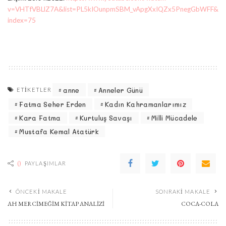
v=VHTfVBLlZ7A&list=PL5kIOunpmSBM_vApgXxIQZx5PnegGbWFF&
index=75
anne
Anneler Günü
ETIKETLER
Fatma Seher Erden
Kadın Kahramanlarımız
Kara Fatma
Kurtuluş Savaşı
Milli Mücadele
Mustafa Kemal Atatürk
0
PAYLAŞIMLAR
ÖNCEKI MAKALE
SONRAKI MAKALE
AH MERCIMEĞIM KITAP ANALIZI
COCA-COLA