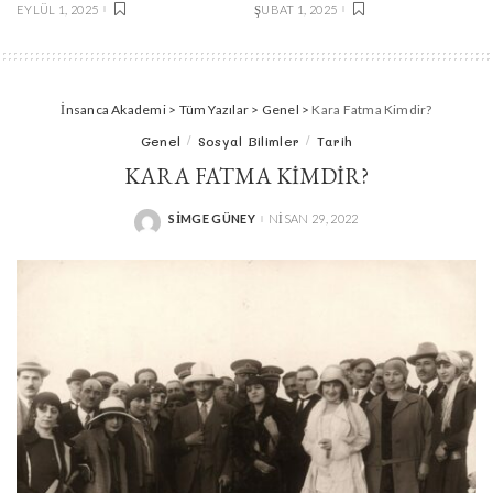
EYLÜL 1, 2025
ŞUBAT 1, 2025
İnsanca Akademi
>
Tüm Yazılar
>
Genel
>
Kara Fatma Kimdir?
Genel
Sosyal Bilimler
Tarih
KARA FATMA KIMDIR?
SIMGE GÜNEY
NISAN 29, 2022
POSTED
BY