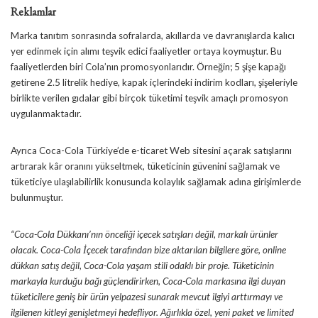
Reklamlar
Marka tanıtım sonrasında sofralarda, akıllarda ve davranışlarda kalıcı
yer edinmek için alımı teşvik edici faaliyetler ortaya koymuştur. Bu
faaliyetlerden biri Cola’nın promosyonlarıdır. Örneğin; 5 şişe kapağı
getirene 2.5 litrelik hediye, kapak içlerindeki indirim kodları, şişeleriyle
birlikte verilen gıdalar gibi birçok tüketimi teşvik amaçlı promosyon
uygulanmaktadır.
Ayrıca Coca-Cola Türkiye’de e-ticaret Web sitesini açarak satışlarını
artırarak kâr oranını yükseltmek, tüketicinin güvenini sağlamak ve
tüketiciye ulaşılabilirlik konusunda kolaylık sağlamak adına girişimlerde
bulunmuştur.
“Coca-Cola Dükkanı’nın önceliği içecek satışları değil, markalı ürünler
olacak. Coca-Cola İçecek tarafından bize aktarılan bilgilere göre, online
dükkan satış değil, Coca-Cola yaşam stili odaklı bir proje. Tüketicinin
markayla kurduğu bağı güçlendirirken, Coca-Cola markasına ilgi duyan
tüketicilere geniş bir ürün yelpazesi sunarak mevcut ilgiyi arttırmayı ve
ilgilenen kitleyi genişletmeyi hedefliyor. Ağırlıkla özel, yeni paket ve limited