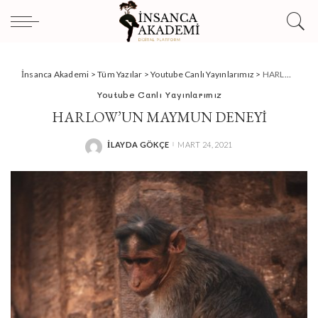
İnsanca Akademi
>
Tüm Yazılar
>
Youtube Canlı Yayınlarımız
>
HARLOW’UN MAYMUN DENEYİ
Youtube Canlı Yayınlarımız
HARLOW’UN MAYMUN DENEYİ
İLAYDA GÖKÇE
MART 24, 2021
POSTED
BY