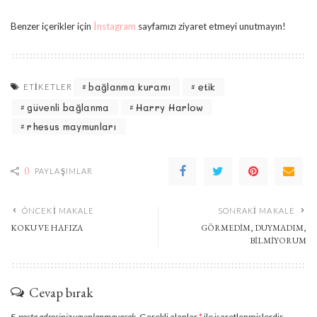
Benzer içerikler için
İnstagram
sayfamızı ziyaret etmeyi unutmayın!
bağlanma kuramı
etik
ETIKETLER
güvenli bağlanma
Harry Harlow
rhesus maymunları
0
PAYLAŞIMLAR
ÖNCEKI MAKALE
SONRAKI MAKALE
KOKU VE HAFIZA
GÖRMEDİM, DUYMADIM,
BİLMİYORUM
Cevap bırak
E-posta adresiniz yayınlanmayacak.
Gerekli alanlar
*
ile işaretlenmişlerdir