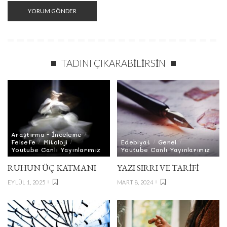
TADINI ÇIKARABILIRSIN
Araştırma - İnceleme
Felsefe
Mitoloji
Edebiyat
Genel
Youtube Canlı Yayınlarımız
Youtube Canlı Yayınlarımız
RUHUN ÜÇ KATMANI
YAZI SIRRI VE TARİFİ
EYLÜL 1, 2025
MART 8, 2024