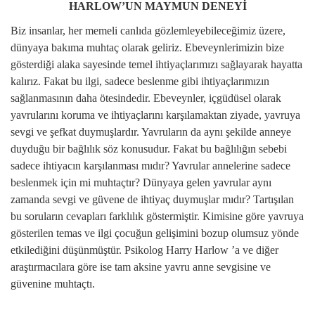
HARLOW’UN MAYMUN DENEYİ
Biz insanlar, her memeli canlıda gözlemleyebileceğimiz üzere,
dünyaya bakıma muhtaç olarak geliriz. Ebeveynlerimizin bize
gösterdiği alaka sayesinde temel ihtiyaçlarımızı sağlayarak hayatta
kalırız. Fakat bu ilgi, sadece beslenme gibi ihtiyaçlarımızın
sağlanmasının daha ötesindedir. Ebeveynler, içgüdüsel olarak
yavrularını koruma ve ihtiyaçlarını karşılamaktan ziyade, yavruya
sevgi ve şefkat duymuşlardır. Yavruların da aynı şekilde anneye
duyduğu bir bağlılık söz konusudur. Fakat bu bağlılığın sebebi
sadece ihtiyacın karşılanması mıdır?
Yavrular annelerine sadece
beslenmek için mi muhtaçtır? Dünyaya gelen yavrular aynı
zamanda sevgi ve güvene de ihtiyaç duymuşlar mıdır? Tartışılan
bu soruların cevapları farklılık göstermiştir. Kimisine göre yavruya
gösterilen temas ve ilgi çocuğun gelişimini bozup olumsuz yönde
etkilediğini düşünmüştür. Psikolog Harry Harlow ’a ve diğer
araştırmacılara göre ise tam aksine yavru anne sevgisine ve
güvenine muhtaçtı.