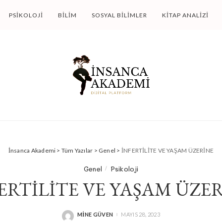
PSIKOLOJI
BILIM
SOSYAL BILIMLER
KITAP ANALIZI
İnsanca Akademi
>
Tüm Yazılar
>
Genel
>
İNFERTİLİTE VE YAŞAM ÜZERİNE
Genel
Psikoloji
ERTİLİTE VE YAŞAM ÜZE
MINE GÜVEN
MAYIS 28, 2023
POSTED
BY