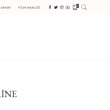
0
SANAT
FILM ANALIZI
RİNE