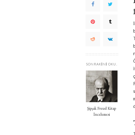
SONRAKINI OKU.
ç
Şipşak Freud Kitap
İncelemesi