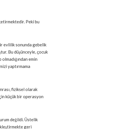
etirmektedir. Peki bu
r evlilik sonunda gebelik
tur. Bu düşünceyle, çocuk
lup olmadığından emin
rimizi yaptırmama
ası, fiziksel olarak
çin küçük bir operasyon
rum değildi. Üstelik
kleştirmekte geri