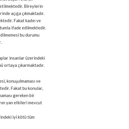
etilmektedir. Bireylerin
inde açığa çıkmaktadır.
ktedir. Fakat kadın ve
utumla ifade edilmektedir.
 edilmemesi bu durumu
.
ıplar insanlar üzerindeki
ü ortaya çıkarmaktadır.
esi, konuşulmaması ve
edir. Fakat bu konular,
lmaması gereken bir
nın yan etkileri mevcut
indeki iyi kötü tüm