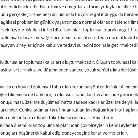
nitelendirilmektedir. Bu tutum ve duygular aktarım yoluyla nesillere il
bunu gerçekleştirememesi durumunda birçok negatif duygu da beraber
Sağlıksal problemler günlük yaşantımızda normal olarak nitelendirilme
erkek fizyolojisinde ki infertilite tanımları toplumsal olarak negatif t
Toplumsal olarak bir sağlık problemi olan infertilitenin normal kabul
yaşayan bireyler içinde kabul ve tedavi sürecini zor hale getirmektedir
Bu durumlar toplumsal kalıpları oluşturmaktadır. Oluşan toplumsal kal
baskıyı arttırmakta ve düşünmeden sadece çocuk sahibi olma dürtüsün
Ayrıca en büyük toplumsal tabu olan korunma yöntemlerinin bilinmem
öğretilmemesi de toplum için olumsuz sonuçları beraberinde getirmekt
konuşulması, üzerine düşülmesi hatta sadece kadınlar üzerine de yıkı
durumdur. Çünkü kadınlar tarafından kullanılan doğum kontrol hapları
olup doktor kontrolünde tüketilmesi önem arz etmektedir.
Burada önemli olan toplum kalıplarından çok bireylerin kendi eylemler
sonuçları düşünerek kabul edip etmeyeceğine karar vermeleridir.