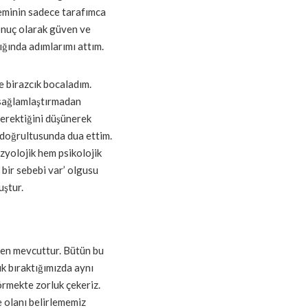
teminin sadece tarafımca
Sonuç olarak güven ve
ğında adımlarımı attım.
 birazcık bocaladım.
sağlamlaştırmadan
erektiğini düşünerek
 doğrultusunda dua ettim.
zyolojik hem psikolojik
 bir sebebi var’ olgusu
uştur.
tken mevcuttur. Bütün bu
ık bıraktığımızda aynı
rmekte zorluk çekeriz.
e olanı belirlememiz