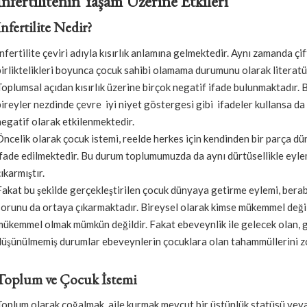
İnfertilitenin Yaşam Üzerine Etkileri
İnfertilite Nedir?
İnfertilite çeviri adıyla kısırlık anlamına gelmektedir. Aynı zamanda çi
birliktelikleri boyunca çocuk sahibi olamama durumunu olarak literat
Toplumsal açıdan kısırlık üzerine birçok negatif ifade bulunmaktadır.
bireyler nezdinde çevre iyi niyet göstergesi gibi ifadeler kullansa da
negatif olarak etkilenmektedir.
Öncelik olarak çocuk istemi, reelde herkes için kendinden bir parça d
ifade edilmektedir. Bu durum toplumumuzda da aynı dürtüsellikle ey
ıkarmıştır.
Fakat bu şekilde gerçekleştirilen çocuk dünyaya getirme eylemi, berab
sorunu da ortaya çıkarmaktadır. Bireysel olarak kimse mükemmel değil
mükemmel olmak mümkün değildir. Fakat ebeveynlik ile gelecek olan, gö
düşünülmemiş durumlar ebeveynlerin çocuklara olan tahammüllerini z
Toplum ve Çocuk İstemi
Toplum olarak çoğalmak, aile kurmak mevcut bir üstünlük statüsü veya