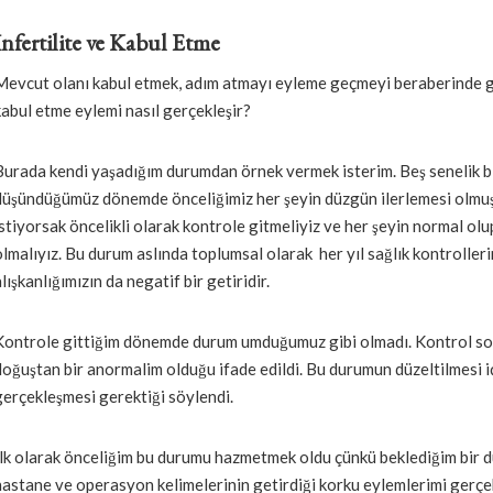
İnfertilite ve Kabul Etme
Mevcut olanı kabul etmek, adım atmayı eyleme geçmeyi beraberinde g
kabul etme eylemi nasıl gerçekleşir?
Burada kendi yaşadığım durumdan örnek vermek isterim. Beş senelik bi
düşündüğümüz dönemde önceliğimiz her şeyin düzgün ilerlemesi olmuş
istiyorsak öncelikli olarak kontrole gitmeliyiz ve her şeyin normal o
olmalıyız. Bu durum aslında toplumsal olarak her yıl sağlık kontrolle
lışkanlığımızın da negatif bir getiridir.
Kontrole gittiğim dönemde durum umduğumuz gibi olmadı. Kontrol sonr
doğuştan bir anormalim olduğu ifade edildi. Bu durumun düzeltilmesi i
gerçekleşmesi gerektiği söylendi.
İlk olarak önceliğim bu durumu hazmetmek oldu çünkü beklediğim bir du
hastane ve operasyon kelimelerinin getirdiği korku eylemlerimi gerçe