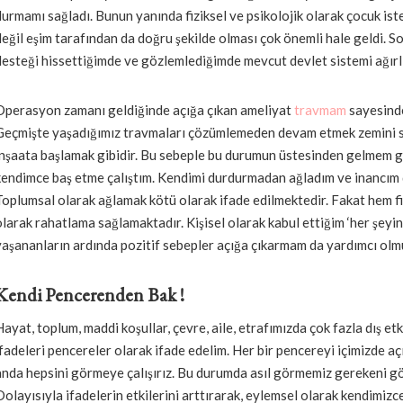
durmamı sağladı. Bunun yanında fiziksel ve psikolojik olarak çocuk is
değil eşim tarafından da doğru şekilde olması çok önemli hale geldi. 
desteği hissettiğimde ve gözlemlediğimde mevcut devlet sistemi ağırlı
Operasyon zamanı geldiğinde açığa çıkan ameliyat
travmam
sayesinde
Geçmişte yaşadığımız travmaları çözümlemeden devam etmek zemini 
inşaata başlamak gibidir. Bu sebeple bu durumun üstesinden gelmem g
kendimce baş etme çalıştım. Kendimi durdurmadan ağladım ve inancım
Toplumsal olarak ağlamak kötü olarak ifade edilmektedir. Fakat hem fi
olarak rahatlama sağlamaktadır. Kişisel olarak kabul ettiğim ‘her şeyin
yaşananların ardında pozitif sebepler açığa çıkarmam da yardımcı olm
Kendi Pencerenden Bak !
Hayat, toplum, maddi koşullar, çevre, aile, etrafımızda çok fazla dış e
ifadeleri pencereler olarak ifade edelim. Her bir pencereyi içimizde aç
anda hepsini görmeye çalışırız. Bu durumda asıl görmemiz gerekeni gö
Dolayısıyla ifadelerin etkilerini arttırarak, eylemsel olarak kendimizc