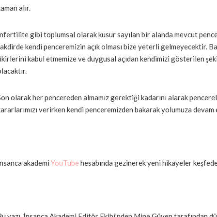
zaman alır.
İnfertilite gibi toplumsal olarak kusur sayılan bir alanda mevcut pen
takdirde kendi penceremizin açık olması bize yeterli gelmeyecektir. Ba
fikirlerini kabul etmemize ve duygusal açıdan kendimizi gösterilen ş
olacaktır.
Son olarak her pencereden almamız gerektiği kadarını alarak pencerel
kararlarımızı verirken kendi penceremizden bakarak yolumuza devam e
İnsanca akademi
YouTube
hesabında gezinerek yeni hikayeler keşfedeb
Bu yazı, İnsanca Akademi Editör Ekibi’nden Mine Güven tarafından dü