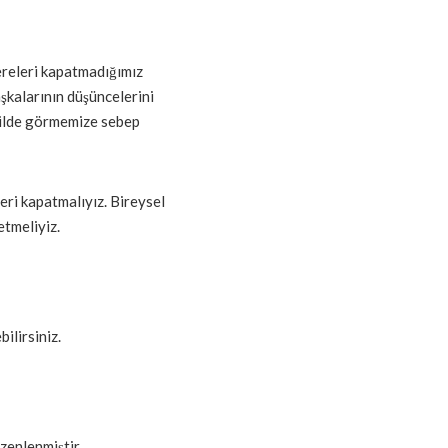
cereleri kapatmadığımız
şkalarının düşüncelerini
ekilde görmemize sebep
eri kapatmalıyız. Bireysel
tmeliyiz.
ilirsiniz.
zenlenmiştir.