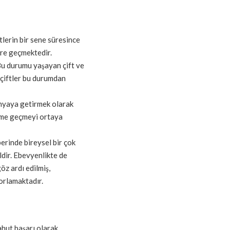
ftlerin bir sene süresince
üre geçmektedir.
 Bu durumu yaşayan çift ve
 çiftler bu durumdan
ünyaya getirmek olarak
leme geçmeyi ortaya
erinde bireysel bir çok
dir. Ebevyenlikte de
z ardı edilmiş,
orlamaktadır.
hut başarı olarak