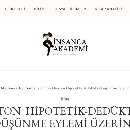
PSIKOLOJI
BILIM
SOSYAL BILIMLER
KITAP ANALIZI
a Akademi
>
Tüm Yazılar
>
Bilim
>
Newton Hipotetik-Dedüktif ve Düşünme Eylemi
Bilim
ON HIPOTETIK-DEDÜKT
ÜŞÜNME EYLEMI ÜZERI