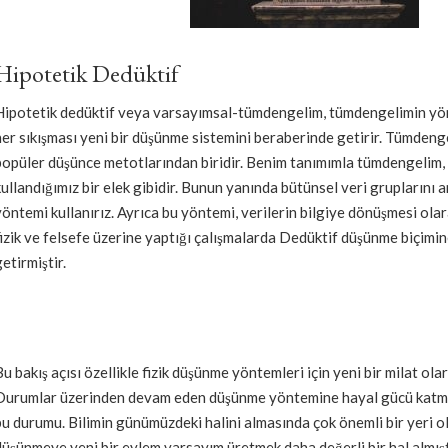
Hipotetik Dedüktif
Hipotetik dedüktif veya varsayımsal-tümdengelim, tümdengelimin yön
her sıkışması yeni bir düşünme sistemini beraberinde getirir. Tümdenge
popüler düşünce metotlarından biridir. Benim tanımımla tümdengelim,
kullandığımız bir elek gibidir. Bunun yanında bütünsel veri gruplarını a
yöntemi kullanırız. Ayrıca bu yöntemi, verilerin bilgiye dönüşmesi olar
fizik ve felsefe üzerine yaptığı çalışmalarda Dedüktif düşünme biçimine
etirmiştir.
Bu bakış açısı özellikle fizik düşünme yöntemleri için yeni bir milat ola
Durumlar üzerinden devam eden düşünme yöntemine hayal gücü katm
bu durumu. Bilimin günümüzdeki halini almasında çok önemli bir yeri 
düşünmeye yeni bir eylem varsayım üretmek daha değerli bir hal almışt