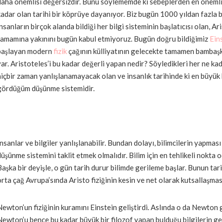
daha önemlisi değersizdir. Bunu söylememde ki sebeplerden en önemlis
kadar olan tarihi bir köprüye dayanıyor. Biz bugün 1000 yıldan fazla 
insanların birçok alanda bildiği her bilgi sisteminin başlatıcısı olan, Ar
tamamına yakınını bugün kabul etmiyoruz. Bugün doğru bildiğimiz
Ein
başlayan modern
fizik
çağının külliyatının gelecekte tamamen bambaşk
var. Aristoteles’i bu kadar değerli yapan nedir? Söyledikleri her ne ka
hiçbir zaman yanlışlanamayacak olan ve insanlık tarihinde ki en büyük 
gördüğüm düşünme sistemidir.
İnsanlar ve bilgiler yanlışlanabilir. Bundan dolayı, bilimcilerin yapması 
düşünme sistemini taklit etmek olmalıdır. Bilim için en tehlikeli nokta od
Başka bir deyişle, o gün tarih durur bilimde gerileme başlar. Bunun tar
orta çağ Avrupa’sında Aristo fiziğinin kesin ve net olarak kutsallaşması
Newton’un fiziğinin kuramını Einstein geliştirdi. Aslında o da Newton
Newton’u bence bu kadar büyük bir filozof yapan bulduğu bilgilerin g