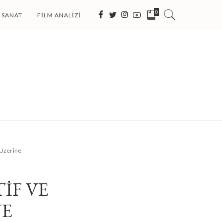
0
SANAT
FILM ANALIZI
 Üzerine
IF VE
NE