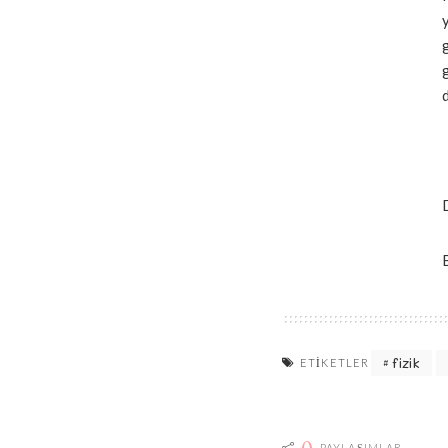
fizik
ETIKETLER
0
PAYLAŞIMLAR