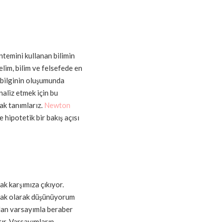
temini kullanan bilimin
lim, bilim ve felsefede en
 bilginin oluşumunda
naliz etmek için bu
ak tanımlarız.
Newton
 hipotetik bir bakış açısı
rak karşımıza çıkıyor.
ak olarak düşünüyorum
olan varsayımla beraber
ır. Varsayımların