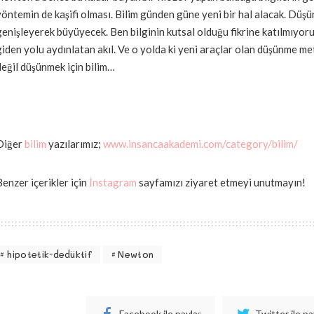
yöntemin de kaşifi olması. Bilim günden güne yeni bir hal alacak. Düş
genişleyerek büyüyecek. Ben bilginin kutsal olduğu fikrine katılmıyoru
giden yolu aydınlatan akıl. Ve o yolda ki yeni araçlar olan düşünme met
değil düşünmek için bilim…
Diğer
bilim
yazılarımız;
www.insancaakademi.com/category/bilim/
Benzer içerikler için
İnstagram
sayfamızı ziyaret etmeyi unutmayın!
hipotetik-dedüktif
Newton
Facebook ile paylaş
Twitter ile pa