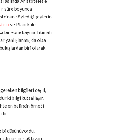
i aslında Aristoteles’e
bir süre boyunca
isto’nun söylediği şeylerin
stein
ve Planck ile
a bir yöne kayma ihtimali
dar yanlışlanmış da olsa
buluşlardan biri olarak
gereken bilgileri değil,
ur ki bilgi kutsallaşır.
ihte en belirgin örneği
dır.
 gibi düşünüyordu.
enişlemesini sağlayan