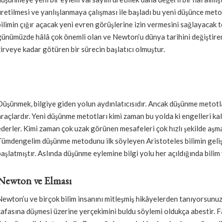
üretilmesi ve yanlışlanmaya çalışması ile başladı bu yeni düşünce meto
bilimin çığır açacak yeni evren görüşlerine izin vermesini sağlayacak 
günümüzde hâlâ çok önemli olan ve Newton’u dünya tarihini değiştiren
zirveye kadar götüren bir sürecin başlatıcı olmuştur.
Düşünmek, bilgiye giden yolun aydınlatıcısıdır. Ancak düşünme metotla
araçlardır. Yeni düşünme metotları kimi zaman bu yolda ki engelleri k
ederler. Kimi zaman çok uzak görünen mesafeleri çok hızlı şekilde aşm
Tümdengelim düşünme metodunu ilk söyleyen Aristoteles bilimin geliş
başlatmıştır. Aslında düşünme eylemine bilgi yolu her açıldığında bilim
Newton ve Elması
Newton’u ve birçok bilim insanını mitleşmiş hikâyelerden tanıyorsun
kafasına düşmesi üzerine yerçekimini buldu söylemi oldukça abestir. Fa