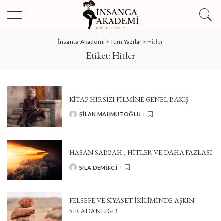
İnsanca Akademi
>
Tüm Yazılar
>
Hitler
Etiket:
Hitler
KİTAP HIRSIZI FİLMİNE GENEL BAKIŞ
ŞILAN MAHMUTOĞLU
POSTED
BY
HASAN SABBAH , HITLER VE DAHA FAZLASI
SILA DEMIRCI
POSTED
BY
FELSEFE VE SIYASET İKILIMINDE AŞKIN
SIRADANLIĞI !