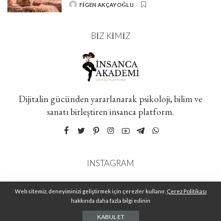
FIGEN AKÇAYOĞLU
POSTED
BY
BIZ KIMIZ
Dijitalin gücünden yararlanarak psikoloji, bilim ve
sanatı birleştiren insanca platform.
INSTAGRAM
Web sitemiz, deneyiminizi geliştirmek için çerezler kullanır.
Çerez Politikası
hakkında daha fazla bilgi edinin
KABUL ET