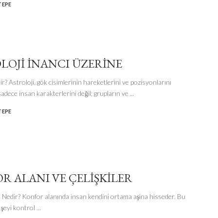
TEPE
LOJI İNANCI ÜZERINE
ir? Astroloji, gök cisimlerinin hareketlerini ve pozisyonlarını
adece insan karakterlerini değil; grupların ve
...
TEPE
R ALANI VE ÇELIŞKILER
 Nedir? Konfor alanında insan kendini ortama aşina hisseder. Bu
şeyi kontrol
...