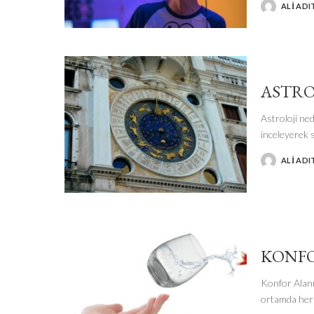
ALI ADI
POSTED
BY
ASTRO
Astroloji ned
inceleyerek s
ALI ADI
POSTED
BY
KONFO
Konfor Alanı
ortamda her 