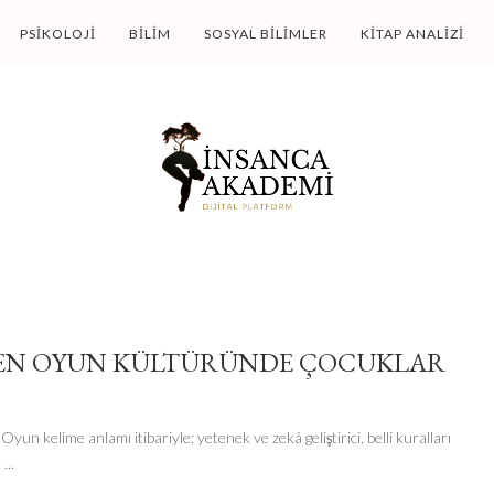
PSIKOLOJI
BILIM
SOSYAL BILIMLER
KITAP ANALIZI
EN OYUN KÜLTÜRÜNDE ÇOCUKLAR
yun kelime anlamı itibariyle; yetenek ve zekâ geliştirici, belli kuralları
t
...