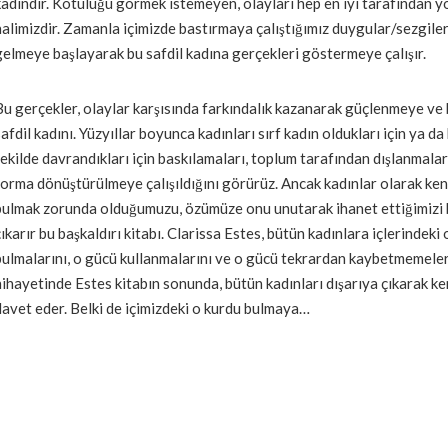
kadındır. Kötülüğü görmek istemeyen, olayları hep en iyi tarafından 
halimizdir. Zamanla içimizde bastırmaya çalıştığımız duygular/sezgile
gelmeye başlayarak bu safdil kadına gerçekleri göstermeye çalışır.
Bu gerçekler, olaylar karşısında farkındalık kazanarak güçlenmeye ve
safdil kadını. Yüzyıllar boyunca kadınları sırf kadın oldukları için ya d
şekilde davrandıkları için baskılamaları, toplum tarafından dışlanmaları
forma dönüştürülmeye çalışıldığını görürüz. Ancak kadınlar olarak k
bulmak zorunda olduğumuzu, özümüze onu unutarak ihanet ettiğimizi b
çıkarır bu başkaldırı kitabı. Clarissa Estes, bütün kadınlara içlerindeki 
bulmalarını, o gücü kullanmalarını ve o gücü tekrardan kaybetmemeleri
nihayetinde Estes kitabın sonunda, bütün kadınları dışarıya çıkarak k
davet eder. Belki de içimizdeki o kurdu bulmaya…