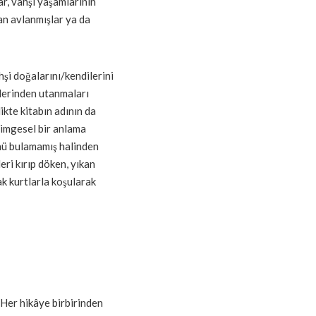
ar, vahşi yaşamlarının
dan avlanmışlar ya da
hşi doğalarını/kendilerini
llerinden utanmaları
likte kitabın adının da
 imgesel bir anlama
ünü bulamamış halinden
leri kırıp döken, yıkan
ak kurtlarla koşularak
 Her hikâye birbirinden