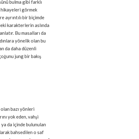
sünü bulma gibi farklı
t hikayeleri görmek
e ayrıntılı bir biçimde
eki karakterlerin aslında
 anlatır. Bu masalları da
dınlara yönelik olan bu
dan da daha düzenli
 çoğunu jung bir bakış
 olan bazı yönleri
rını yok eden, vahşi
e ya da içinde bulunulan
larak bahsedilen o saf