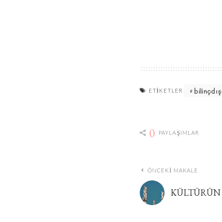
bilinçdış
ETIKETLER
0
PAYLAŞIMLAR
ÖNCEKI MAKALE
KÜLTÜRÜN