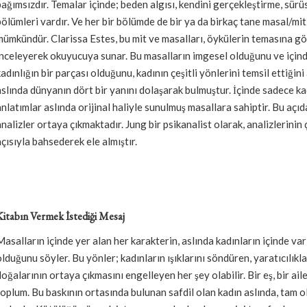
bağımsızdır. Temalar içinde; beden algısı, kendini gerçekleştirme, sürü
bölümleri vardır. Ve her bir bölümde de bir ya da birkaç tane masal/mi
mümkündür. Clarissa Estes, bu mit ve masalları, öykülerin temasına gör
inceleyerek okuyucuya sunar. Bu masalların imgesel olduğunu ve içind
kadınlığın bir parçası olduğunu, kadının çeşitli yönlerini temsil ettiğini
aslında dünyanın dört bir yanını dolaşarak bulmuştur. İçinde sadece ka
anlatımlar aslında orijinal haliyle sunulmuş masallara sahiptir. Bu açı
analizler ortaya çıkmaktadır. Jung bir psikanalist olarak, analizlerinin
açısıyla bahsederek ele almıştır.
Kitabın Vermek İstediği Mesaj
Masalların içinde yer alan her karakterin, aslında kadınların içinde var
olduğunu söyler. Bu yönler; kadınların ışıklarını söndüren, yaratıcılıkla
doğalarının ortaya çıkmasını engelleyen her şey olabilir. Bir eş, bir ail
toplum. Bu baskının ortasında bulunan safdil olan kadın aslında, tam o