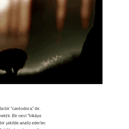
da bir “cantodora.” dır.
ektir. Bir nevi “hikâye
 bir şekilde analiz ederler.