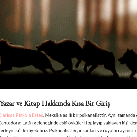
Yazar ve Kitap Hakkında Kısa Bir Giriş
Clarissa Pinkola Estes
, Meksika asıllı bir psikanalisttir. Aynı zamanda 
Cantodora; Latin geleneğinde eski öyküleri toplayıp saklayan kişi, dem
erleyicisi” de diyebiliriz. Psikanalistler; insanları ve rüyaları ayrıntılı