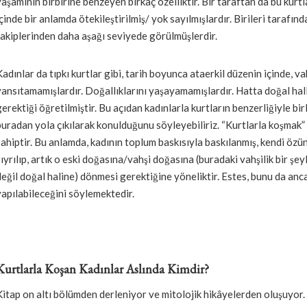
yaşamının birbirine benzeyen birkaç özelliktir. Bir taraftan da bu kurtl
içinde bir anlamda ötekileştirilmiş/ yok sayılmışlardır. Birileri tarafın
rakiplerinden daha aşağı seviyede görülmüşlerdir.
Kadınlar da tıpkı kurtlar gibi, tarih boyunca ataerkil düzenin içinde, va
yansıtamamışlardır. Doğallıklarını yaşayamamışlardır. Hatta doğal ha
gerektiği öğretilmiştir. Bu açıdan kadınlarla kurtların benzerliğiyle bir
buradan yola çıkılarak konulduğunu söyleyebiliriz. “Kurtlarla koşmak”
sahiptir. Bu anlamda, kadının toplum baskısıyla baskılanmış, kendi öz
sıyrılıp, artık o eski doğasına/vahşi doğasına (buradaki vahşilik bir şey
değil doğal haline) dönmesi gerektiğine yöneliktir. Estes, bunu da anc
yapılabileceğini söylemektedir.
Kurtlarla Koşan Kadınlar Aslında Kimdir?
Kitap on altı bölümden derleniyor ve mitolojik hikâyelerden oluşuyor.