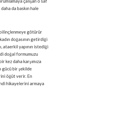
yorumlamaya çalışan o saf
r daha da baskın hale
 bilinçlenmeye götürür
a kadın doğasının getirdiği
, ataerkil yapının istediği
endi doğal formumuzu
ir kez daha karşımıza
o gücü bir şekilde
ni öğüt verir. En
endi hikayelerini armaya