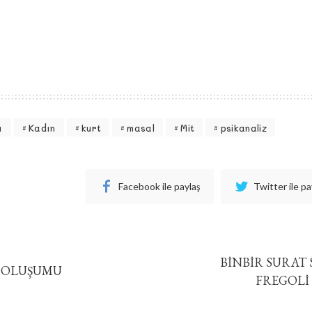
ı
Kadın
kurt
masal
Mit
psikanaliz
Facebook ile paylaş
Twitter ile pa
BİNBİR SURAT
 OLUŞUMU
FREGOLİ