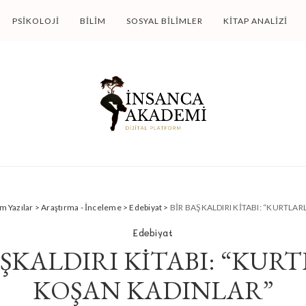
PSIKOLOJI
BILIM
SOSYAL BILIMLER
KITAP ANALIZI
m Yazılar
>
Araştırma - İnceleme
>
Edebiyat
>
BİR BAŞKALDIRI KİTABI: “KURTLA
Edebiyat
AŞKALDIRI KİTABI: “KUR
KOŞAN KADINLAR”