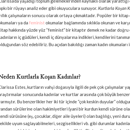
Clarissa’da yaşadığı toplum geleneklerinden kaynaklı olarak yarattığı 
tıpkı bir rüyayı analiz eder gibi okuyuculara sunuyor.
Kurtlarla Koşan K
yıllık çalışmaların sonucu olarak ortaya çıkmaktadır. Popüler bir kitap 
okumaları ya da
feminist
okumalar bağlamında sıklıkla okunan ve karşım
kitap hakkında yüzde yüz “feminist” bir kitaptır demek ne kadar doğru 
kadınların iç güdüleri, kendi iç dünyalarına indikleri, kendilerini tanım
olduğundan söz edebiliriz. Bu açıdan bakıldığı zaman kadın okumaları iç
Neden Kurtlarla Koşan Kadınlar?
Clarissa Estes, kurtların vahşi doğasıyla ilgili de pek çok çalışmalar ya
araştırmalar sonucunda kadınlar ve kurtlar arasında çok büyük benzerl
varmıştır. Bu benzerlikler her iki tür içinde “çok keskin duyular” olduğu
yandan sürülerine olan hakimiyetleri (yani bir kurdun kendi sürüne olan 
kendi sürüsüne (eş, çocuklar, diğer aile üyeleri) olan bağlılığı, yeni du
şekilde uyum sağlayabilmeleri, sezgisellikleri vb. gibi durumlar kadınla