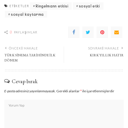
Ringelmann etkisi
sosyal etki
ETIKETLER
sosyal kaytarma
0
PAYLAŞIMLAR
ÖNCEKI MAKALE
SONRAKI MAKALE
TÜRK SINEMA TARIHINDE İLK
KIRK YILLIK HATIR
DÖNEM
Cevap bırak
E-posta adresiniz yayınlanmayacak.
Gerekli alanlar
*
ile işaretlenmişlerdir