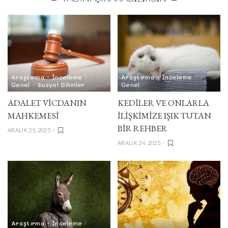
Araştırma - İnceleme
Araştırma - İnceleme
Genel
Sosyal Bilimler
Genel
ADALET VICDANIN
KEDİLER VE ONLARLA
MAHKEMESI
İLİŞKİMİZE IŞIK TUTAN
BİR REHBER
ARALIK 25, 2025
ARALIK 24, 2025
Araştırma - İnceleme