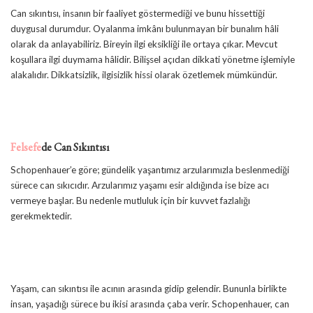
Can sıkıntısı, insanın bir faaliyet göstermediği ve bunu hissettiği
duygusal durumdur. Oyalanma imkânı bulunmayan bir bunalım hâli
olarak da anlayabiliriz. Bireyin ilgi eksikliği ile ortaya çıkar. Mevcut
koşullara ilgi duymama hâlidir. Bilişsel açıdan dikkati yönetme işlemiyle
alakalıdır. Dikkatsizlik, ilgisizlik hissi olarak özetlemek mümkündür.
Felsefe
de Can Sıkıntısı
Schopenhauer’e göre; gündelik yaşantımız arzularımızla beslenmediği
sürece can sıkıcıdır. Arzularımız yaşamı esir aldığında ise bize acı
vermeye başlar. Bu nedenle mutluluk için bir kuvvet fazlalığı
gerekmektedir.
Yaşam, can sıkıntısı ile acının arasında gidip gelendir. Bununla birlikte
insan, yaşadığı sürece bu ikisi arasında çaba verir. Schopenhauer, can