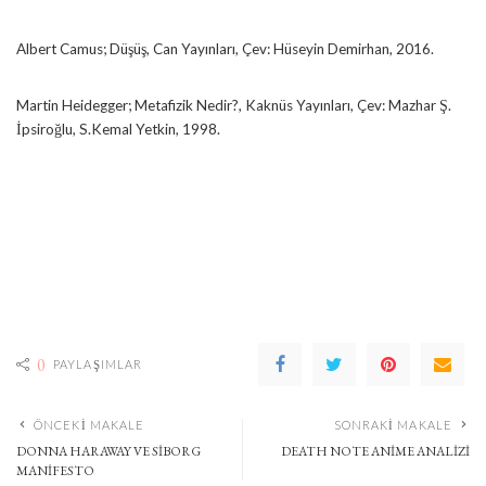
Albert Camus; Düşüş, Can Yayınları, Çev: Hüseyin Demirhan, 2016.
Martin Heidegger; Metafizik Nedir?, Kaknüs Yayınları, Çev: Mazhar Ş.
İpsiroğlu, S.Kemal Yetkin, 1998.
0
PAYLAŞIMLAR
ÖNCEKI MAKALE
SONRAKI MAKALE
DONNA HARAWAY VE SIBORG
DEATH NOTE ANİME ANALİZİ
MANIFESTO