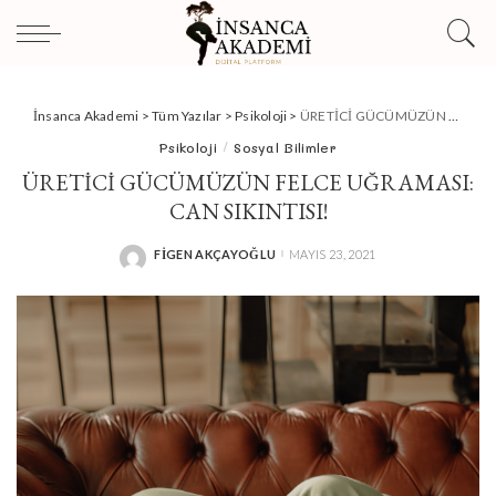
İnsanca Akademi
>
Tüm Yazılar
>
Psikoloji
>
ÜRETİCİ GÜCÜMÜZÜN FELCE UĞRAMASI: CAN SIKINTISI!
Psikoloji
Sosyal Bilimler
ÜRETİCİ GÜCÜMÜZÜN FELCE UĞRAMASI:
CAN SIKINTISI!
FIGEN AKÇAYOĞLU
MAYIS 23, 2021
POSTED
BY