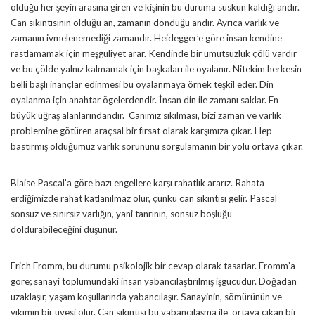
olduğu her şeyin arasına giren ve kişinin bu duruma suskun kaldığı andır.
Can sıkıntısının olduğu an, zamanın donduğu andır. Ayrıca varlık ve
zamanın ivmelenemediği zamandır. Heidegger’e göre insan kendine
rastlamamak için meşguliyet arar. Kendinde bir umutsuzluk çölü vardır
ve bu çölde yalnız kalmamak için başkaları ile oyalanır. Nitekim herkesin
belli başlı inançlar edinmesi bu oyalanmaya örnek teşkil eder. Din
oyalanma için anahtar ögelerdendir. İnsan din ile zamanı saklar. En
büyük uğraş alanlarındandır. Canımız sıkılması, bizi zaman ve varlık
problemine götüren araçsal bir fırsat olarak karşımıza çıkar. Hep
bastırmış olduğumuz varlık sorununu sorgulamanın bir yolu ortaya çıkar.
Blaise Pascal’a göre bazı engellere karşı rahatlık ararız. Rahata
erdiğimizde rahat katlanılmaz olur, çünkü can sıkıntısı gelir. Pascal
sonsuz ve sınırsız varlığın, yani tanrının, sonsuz boşluğu
doldurabileceğini düşünür.
Erich Fromm, bu durumu psikolojik bir cevap olarak tasarlar. Fromm’a
göre; sanayi toplumundaki insan yabancılaştırılmış işgücüdür. Doğadan
uzaklaşır, yaşam koşullarında yabancılaşır. Sanayinin, sömürünün ve
yıkımın bir üyesi olur. Can sıkıntısı bu yabancılaşma ile ortaya çıkan bir