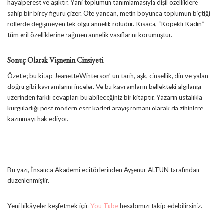
hayalperest ve aşıktır. Yani toplumun tanımlamasıyla dişil özelliklere
sahip bir birey figürü çizer. Öte yandan, metin boyunca toplumun biçtiği
rollerde değişmeyen tek olgu annelik rolüdür. Kısaca, “Köpekli Kadın”
tüm eril özelliklerine rağmen annelik vasıflarını korumuştur.
Sonuç Olarak Vişnenin Cinsiyeti
Özetle; bu kitap JeanetteWinterson’ un tarih, aşk, cinsellik, din ve yalan
doğru gibi kavramlarını inceler. Ve bu kavramların bellekteki algılanışı
üzerinden farklı cevapları bulabileceğiniz bir kitaptır. Yazarın ustalıkla
kurguladığı post modern eser kaderi arayış romanı olarak da zihinlere
kazınmayı hak ediyor.
Bu yazı, İnsanca Akademi editörlerinden Ayşenur ALTUN tarafından
düzenlenmiştir.
Yeni hikâyeler keşfetmek için
You Tube
hesabımızı takip edebilirsiniz.