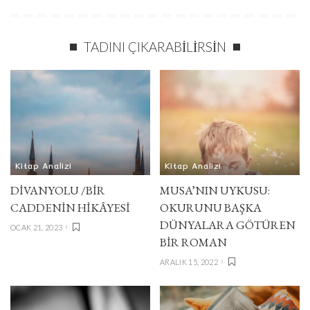
TADINI ÇIKARABILIRSIN
Kitap Analizi
Kitap Analizi
DIVANYOLU /BIR
MUSA’NIN UYKUSU:
CADDENIN HIKÂYESI
OKURUNU BAŞKA
DÜNYALARA GÖTÜREN
OCAK 21, 2023
BIR ROMAN
ARALIK 15, 2022