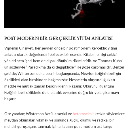
POST MODERN BİR GERÇEKLİK YİTİM ANLATISI
Vişnenin Cinsiyeti, her şeyden önce bir post modern gerçeklik yitimi
anlatısı olarak değerlendirilebilecek bir eserdir. Kitabın en ilgi çekici
yönleri hem içsel hem de dışsal dönüşüm dizimleridir. Ve Thomas Kuhn’
un sözleriyle “Paradikma da ki değişiklikler” ile göze çarpmasıdır. Benzer
şekilde; Winterson daha eserin başlangıcında, Newton fiziğinin belirgin
özellikleri olan birbirinden bağımsızdır. Nesnelerin oluşturduğu katı
madde ve mutlak zaman keskinliklerini kazanır. Okurunu Kuantum
Fiziğinin belirsizliklerle dolu olasılık evrenine doğru bir yola çıkarmayı
başarır.
Öte yandan; Winterson özcü, ataerkil ve
heteroseksit
keskin söylemlere
meydan okumaları yıkmak ve sonunda güçlü, olumlu ve radikal bir
muhalif görüşe şans tanımak için anlatısını post modern üst kurgu