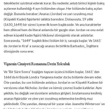
tekniklerini suistimal ederek kurar. Bu nedenle; anlatı birinci kişinin bakış
açılarının kullanıldığı 4 ayrı bölümden oluşur. Her bölümde bakış açıları
değişir. Bununla beraber; Ananas (Jordan) ve yarı soyulmuş muz
(Köpekli Kadın) figürlerini sıklıkla barındırır. Dolayısıyla, 19 yıllık
(1630_1649) bir süreci içeren ilk kısım başlıksızdır. Ve ana karakterler
hem zihinsel hem de literal anlamda bir gezgin olan Jordan ve onu evlat
edinen köpekli kadın figürü hikâyeyi dönüşümlü olarak anlatırlar.
Sonrasında, “1649” başlıklı ikinci bölüm bir iç savaşla başlar. Ve 1661’
de Jordan’ın Kral’ a sunacağı ananas ile birlikte Barbados_ İngiltere
dönüşünde sona erer.
Vişnenin Cinsiyeti Romanına Derin Yolculuk
Ve “Bir Süre Sonra” başlığını taşıyan üçüncü bölüm başlar, 1661’ den
1666’da ki Büyük Londra Yangınına kadar da bu bölümle devam eder.
Öte yandan, bu son bölümde anlatıya Jordan’ın ve Köpekli Kadının bir
versiyonu olan Nicholas Jordan ve isimsiz çevreci kadın katılırlar. Aynı
şekilde, bu değişik versiyonların anlatıya girişleri, boylamasına kesilmiş
ananas figürüdür ve yine yarı soyulmuş enlemesine kesilmiş muz
şeklindedir. Öte yandan, deneysel bir yazar olan Jeanette Winterson ‘un