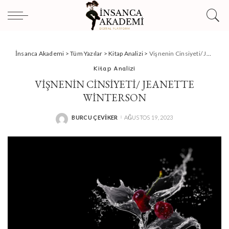
İnsanca Akademi
>
Tüm Yazılar
>
Kitap Analizi
>
Vişnenin Cinsiyeti/ Jeanette Winterson
Kitap Analizi
VIŞNENIN CINSIYETI/ JEANETTE
WINTERSON
BURCU ÇEVIKER
AĞUSTOS 19, 2023
POSTED
BY