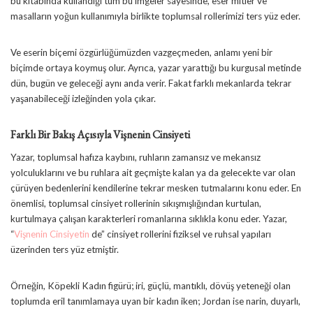
bu kitabında kullandığı tüm bu imgeler sayesinde, eser mitler ve
masalların yoğun kullanımıyla birlikte toplumsal rollerimizi ters yüz eder.
Ve eserin biçemi özgürlüğümüzden vazgeçmeden, anlamı yeni bir
biçimde ortaya koymuş olur. Ayrıca, yazar yarattığı bu kurgusal metinde
dün, bugün ve geleceği aynı anda verir. Fakat farklı mekanlarda tekrar
yaşanabileceği izleğinden yola çıkar.
Farklı Bir Bakış Açısıyla Vişnenin Cinsiyeti
Yazar, toplumsal hafıza kaybını, ruhların zamansız ve mekansız
yolculuklarını ve bu ruhlara ait geçmişte kalan ya da gelecekte var olan
çürüyen bedenlerini kendilerine tekrar mesken tutmalarını konu eder. En
önemlisi, toplumsal cinsiyet rollerinin sıkışmışlığından kurtulan,
kurtulmaya çalışan karakterleri romanlarına sıklıkla konu eder. Yazar,
“
Vişnenin Cinsiyetin
de” cinsiyet rollerini fiziksel ve ruhsal yapıları
üzerinden ters yüz etmiştir.
Örneğin, Köpekli Kadın figürü; iri, güçlü, mantıklı, dövüş yeteneği olan
toplumda eril tanımlamaya uyan bir kadın iken; Jordan ise narin, duyarlı,