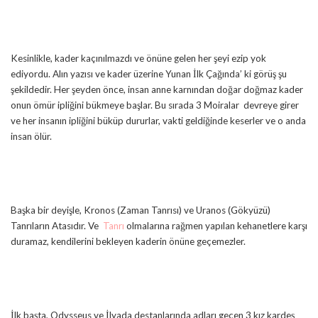
Kesinlikle, kader kaçınılmazdı ve önüne gelen her şeyi ezip yok
ediyordu. Alın yazısı ve kader üzerine Yunan İlk Çağında’ ki görüş şu
şekildedir. Her şeyden önce, insan anne karnından doğar doğmaz kader
onun ömür ipliğini bükmeye başlar. Bu sırada 3 Moiralar devreye girer
ve her insanın ipliğini büküp dururlar, vakti geldiğinde keserler ve o anda
insan ölür.
Başka bir deyişle, Kronos (Zaman Tanrısı) ve Uranos (Gökyüzü)
Tanrıların Atasıdır. Ve
Tanrı
olmalarına rağmen yapılan kehanetlere karşı
duramaz, kendilerini bekleyen kaderin önüne geçemezler.
İlk başta, Odysseus ve İlyada destanlarında adları geçen 3 kız kardeş