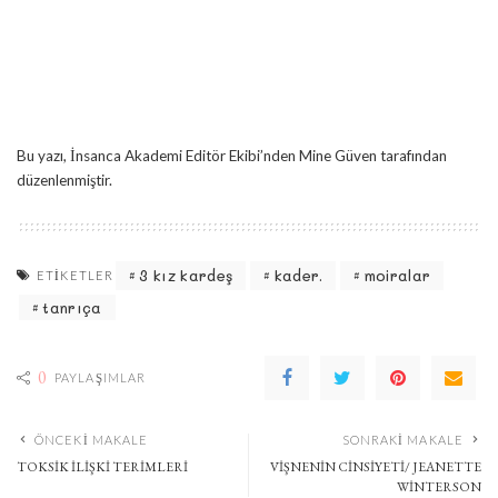
Bu yazı, İnsanca Akademi Editör Ekibi’nden Mine Güven tarafından
düzenlenmiştir.
3 kız kardeş
kader.
moiralar
ETIKETLER
tanrıça
0
PAYLAŞIMLAR
ÖNCEKI MAKALE
SONRAKI MAKALE
TOKSIK İLIŞKI TERIMLERI
VIŞNENIN CINSIYETI/ JEANETTE
WINTERSON