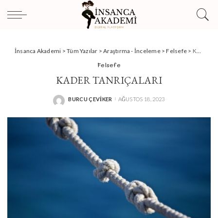
İnsanca Akademi
>
Tüm Yazılar
>
Araştırma - İnceleme
>
Felsefe
>
KADER TANRIÇALARI
Felsefe
KADER TANRIÇALARI
BURCU ÇEVIKER
AĞUSTOS 18, 2023
POSTED
BY