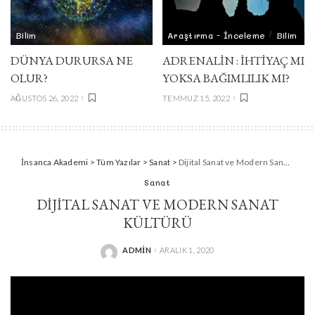
Bilim
Araştırma - İnceleme
Bilim
DÜNYA DURURSA NE
ADRENALIN : İHTIYAÇ MI
OLUR?
YOKSA BAĞIMLILIK MI?
AĞUSTOS 26, 2022
TEMMUZ 15, 2022
İnsanca Akademi
>
Tüm Yazılar
>
Sanat
>
Dijital Sanat ve Modern Sanat Kültürü
Sanat
DIJITAL SANAT VE MODERN SANAT
KÜLTÜRÜ
ADMIN
ARALIK 1, 2020
POSTED
BY