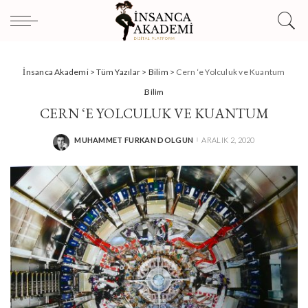
İnsanca Akademi
>
Tüm Yazılar
>
Bilim
>
Cern ‘e Yolculuk ve Kuantum
Bilim
CERN ‘E YOLCULUK VE KUANTUM
MUHAMMET FURKAN DOLGUN
ARALIK 2, 2020
POSTED
BY