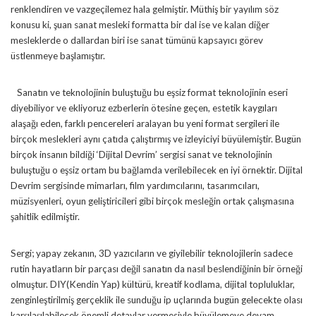
renklendiren ve vazgeçilemez hala gelmiştir. Müthiş bir yayılım söz
konusu ki, şuan sanat mesleki formatta bir dal ise ve kalan diğer
mesleklerde o dallardan biri ise sanat tümünü kapsayıcı görev
üstlenmeye başlamıştır.
Sanatın ve teknolojinin buluştuğu bu eşsiz format teknolojinin eseri
diyebiliyor ve ekliyoruz ezberlerin ötesine geçen, estetik kaygıları
alaşağı eden, farklı pencereleri aralayan bu yeni format sergileri ile
birçok meslekleri aynı çatıda çalıştırmış ve izleyiciyi büyülemiştir. Bugün
birçok insanın bildiği ‘Dijital Devrim’ sergisi sanat ve teknolojinin
buluştuğu o eşsiz ortam bu bağlamda verilebilecek en iyi örnektir. Dijital
Devrim sergisinde mimarları, film yardımcılarını, tasarımcıları,
müzisyenleri, oyun geliştiricileri gibi birçok mesleğin ortak çalışmasına
şahitlik edilmiştir.
Sergi; yapay zekanın, 3D yazıcıların ve giyilebilir teknolojilerin sadece
rutin hayatların bir parçası değil sanatın da nasıl beslendiğinin bir örneği
olmuştur. DIY(Kendin Yap) kültürü, kreatif kodlama, dijital topluluklar,
zenginleştirilmiş gerçeklik ile sunduğu ip uçlarında bugün gelecekte olası
karşılaşılabilecek önemli detaylar vermesiyle büyülemeye devam