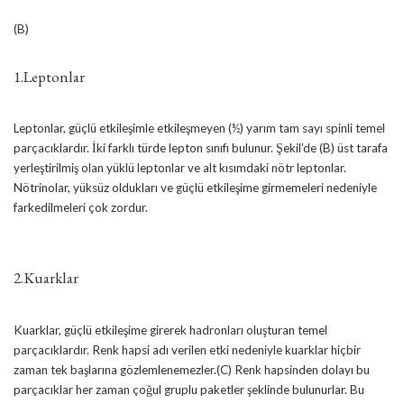
(B)
1.Leptonlar
Leptonlar, güçlü etkileşimle etkileşmeyen (½) yarım tam sayı spinli temel
parçacıklardır. İki farklı türde lepton sınıfı bulunur. Şekil’de (B) üst tarafa
yerleştirilmiş olan yüklü leptonlar ve alt kısımdaki nötr leptonlar.
Nötrinolar, yüksüz oldukları ve güçlü etkileşime girmemeleri nedeniyle
farkedilmeleri çok zordur.
2.Kuarklar
Kuarklar, güçlü etkileşime girerek hadronları oluşturan temel
parçacıklardır. Renk hapsi adı verilen etki nedeniyle kuarklar hiçbir
zaman tek başlarına gözlemlenemezler.(C) Renk hapsinden dolayı bu
parçacıklar her zaman çoğul gruplu paketler şeklinde bulunurlar. Bu