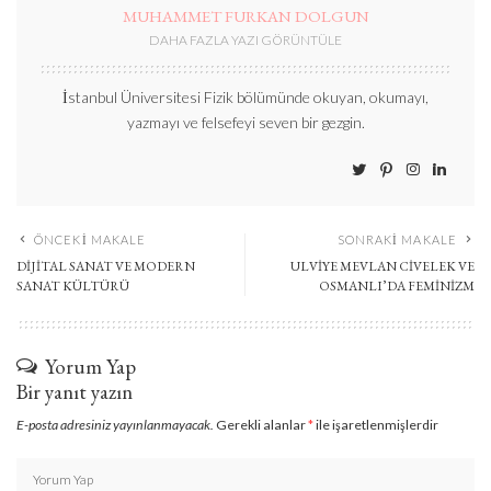
MUHAMMET FURKAN DOLGUN
DAHA FAZLA YAZI GÖRÜNTÜLE
İstanbul Üniversitesi Fizik bölümünde okuyan, okumayı,
yazmayı ve felsefeyi seven bir gezgin.
ÖNCEKI MAKALE
SONRAKI MAKALE
DIJITAL SANAT VE MODERN
ULVIYE MEVLAN CIVELEK VE
SANAT KÜLTÜRÜ
OSMANLI’DA FEMINIZM
Yorum Yap
Bir yanıt yazın
E-posta adresiniz yayınlanmayacak.
Gerekli alanlar
*
ile işaretlenmişlerdir