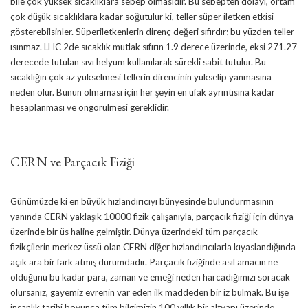
bile çok yüksek sıcaklıklara sebep olmasıdır. Bu sebepten dolayı, ortam
çok düşük sıcaklıklara kadar soğutulur ki, teller süper iletken etkisi
gösterebilsinler. Süperiletkenlerin direnç değeri sıfırdır; bu yüzden teller
ısınmaz. LHC 2de sıcaklık mutlak sıfırın 1.9 derece üzerinde, eksi 271.27
derecede tutulan sıvı helyum kullanılarak sürekli sabit tutulur. Bu
sıcaklığın çok az yükselmesi tellerin direncinin yükselip yanmasına
neden olur. Bunun olmaması için her şeyin en ufak ayrıntısına kadar
hesaplanması ve öngörülmesi gereklidir.
CERN ve Parçacık Fiziği
Günümüzde ki en büyük hızlandırıcıyı bünyesinde bulundurmasının
yanında CERN yaklaşık 10000 fizik çalışanıyla, parçacık fiziği için dünya
üzerinde bir üs haline gelmiştir. Dünya üzerindeki tüm parçacık
fizikçilerin merkez üssü olan CERN diğer hızlandırıcılarla kıyaslandığında
açık ara bir fark atmış durumdadır. Parçacık fiziğinde asıl amacın ne
olduğunu bu kadar para, zaman ve emeği neden harcadığımızı soracak
olursanız, gayemiz evrenin var eden ilk maddeden bir iz bulmak. Bu işe
insanlık tarihi boyunca tüm bilgimizin 100 yıllık bir altyapı üzerinde