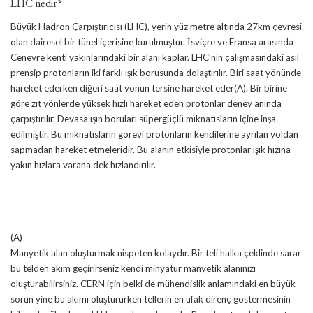
LHC nedir?
Büyük Hadron Çarpıştırıcısı (LHC), yerin yüz metre altında 27km çevresi
olan dairesel bir tünel içerisine kurulmuştur. İsviçre ve Fransa arasında
Cenevre kenti yakınlarındaki bir alanı kaplar. LHC’nin çalışmasındaki asıl
prensip protonların iki farklı ışık borusunda dolaştırılır. Biri saat yönünde
hareket ederken diğeri saat yönün tersine hareket eder(A). Bir birine
göre zıt yönlerde yüksek hızlı hareket eden protonlar deney anında
çarpıştırılır. Devasa ışın boruları süpergüçlü mıknatısların içine inşa
edilmiştir. Bu mıknatısların görevi protonların kendilerine ayrılan yoldan
sapmadan hareket etmeleridir. Bu alanın etkisiyle protonlar ışık hızına
yakın hızlara varana dek hızlandırılır.
(A)
Manyetik alan oluşturmak nispeten kolaydır. Bir teli halka çeklinde sarar
bu telden akım geçirirseniz kendi minyatür manyetik alanınızı
oluşturabilirsiniz. CERN için belki de mühendislik anlamındaki en büyük
sorun yine bu akımı oluştururken tellerin en ufak direnç göstermesinin