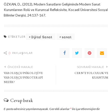
ÖZKAN, D., (2012), Modern Sanatların Gelişiminde Modern Sanat
Kurumlarının Rolü ve Kurumsal Refleksivite, Kocaeli Üniversitesi Sosyal
Bilimler Dergisi, 24:137-167.
Dijital Sanat
sanat
ETIKETLER
0
PAYLAŞIMLAR
ÖNCEKI MAKALE
SONRAKI MAKALE
VAROLUŞÇU PSIKOLOJI VE
CERN ‘E YOLCULUK VE
VAROLUŞÇU PSIKOTERAPI
KUANTUM
NEDIR?
Cevap bırak
E-posta adresiniz yayınlanmayacak.
Gerekli alanlar
*
ile işaretlenmişlerdir