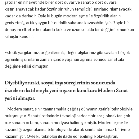
şatolar en nihayetinde birer dört duvar ve sanat o dört duvara
kıstırılamayacak kadar özgür bir ruhun temsilcisi, sınırlandırılamayacak
kadar da derindir. Öyle ki bugün modernleşme ile özgürlük alanını
genişletmiş, artık yaygın bir etkinlik sahasına kavuşabilmiştir. Böyle bir
dönüşüm elbette her alanda köklü ve uzun soluklu bir değişimle mümkün
kılmıştır kendini.
Estetik yargılarımız, beğenilerimiz, değer algılarımız gibi sayılası birçok
öğrenilmiş sınırların zaman içinde yaşanan aşınma sonucu sanattaki
değişime etkisi olmuştur.
Diyebiliyoruz ki, sosyal inşa süreçlerinin sonucunda
öznelerin katılımıyla yeni inşasını kura kura Modern Sanat
yerini almıştır.
Modern sanat, sınır tanımamakla çağdaş dünyanın getirisi teknolojiyle
buluşmuştur. Sanat üretiminde teknoloji sadece bir araç olmaktan çok
öte sanatın ortamı, sanatın medyası haline gelmiştir. Modernleşme ile
kazandığı özgür alanına teknolojiyi de alarak sınırlandırılamaz bir ivme
kazanmıştır. Öyle ki, teknoloji ile ifade edilebilirliği kolaylaştıran,