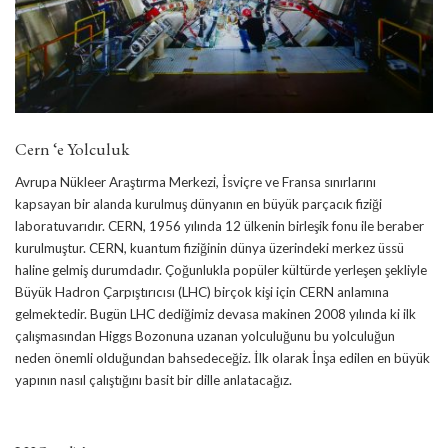
Cern ‘e Yolculuk
Avrupa Nükleer Araştırma Merkezi, İsviçre ve Fransa sınırlarını
kapsayan bir alanda kurulmuş dünyanın en büyük parçacık fiziği
laboratuvarıdır. CERN, 1956 yılında 12 ülkenin birleşik fonu ile beraber
kurulmuştur. CERN, kuantum fiziğinin dünya üzerindeki merkez üssü
haline gelmiş durumdadır. Çoğunlukla popüler kültürde yerleşen şekliyle
Büyük Hadron Çarpıştırıcısı (LHC) birçok kişi için CERN anlamına
gelmektedir. Bugün LHC dediğimiz devasa makinen 2008 yılında ki ilk
çalışmasından Higgs Bozonuna uzanan yolculuğunu bu yolculuğun
neden önemli olduğundan bahsedeceğiz. İlk olarak İnşa edilen en büyük
yapının nasıl çalıştığını basit bir dille anlatacağız.