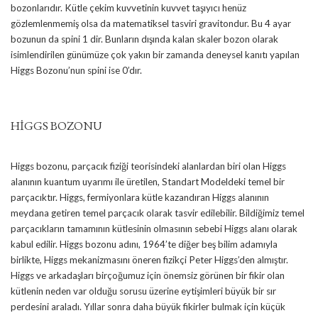
bozonlarıdır. Kütle çekim kuvvetinin kuvvet taşıyıcı henüz
gözlemlenmemiş olsa da matematiksel tasviri gravitondur. Bu 4 ayar
bozunun da spini 1 dir. Bunların dışında kalan skaler bozon olarak
isimlendirilen günümüze çok yakın bir zamanda deneysel kanıtı yapılan
Higgs Bozonu’nun spini ise 0’dır.
HİGGS BOZONU
Higgs bozonu, parçacık fiziği teorisindeki alanlardan biri olan Higgs
alanının kuantum uyarımı ile üretilen, Standart Modeldeki temel bir
parçacıktır. Higgs, fermiyonlara kütle kazandıran Higgs alanının
meydana getiren temel parçacık olarak tasvir edilebilir. Bildiğimiz temel
parçacıkların tamamının kütlesinin olmasının sebebi Higgs alanı olarak
kabul edilir. Higgs bozonu adını, 1964’te diğer beş bilim adamıyla
birlikte, Higgs mekanizmasını öneren fizikçi Peter Higgs’den almıştır.
Higgs ve arkadaşları birçoğumuz için önemsiz görünen bir fikir olan
kütlenin neden var olduğu sorusu üzerine eytişimleri büyük bir sır
perdesini araladı. Yıllar sonra daha büyük fikirler bulmak için küçük