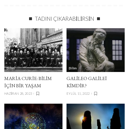
TADINI ÇIKARABILIRSIN
Bilim
Bilim
MARIA CURIE: BILIM
GALILEO GALILEI
İÇIN BIR YAŞAM
KIMDIR?
HAZIRAN 28, 2023
EYLÜL 11, 2022