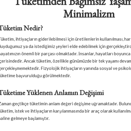
Tüketimden Bağımsız Yaşam
Minimalizm
Tüketim Nedir?
Tüketim, ihtiyaçların giderilebilmesi için üretilenlerin kullanılması, h
duyduğumuz ya da istediğimiz şeyleri elde edebilmek için gerçekleştir
hayatımızın önemli bir parçası olmaktadır. İnsanlar, hayatları boyunca 
içerisindedir. Ancak tüketim, özellikle günümüzde bir tek yaşamı deva
gerçekleşmemektedir. Fizyolojik ihtiyaçların yanında sosyal ve psikolo
tüketime başvurulduğu görülmektedir.
Tüketime Yüklenen Anlamın Değişimi
Zaman geçtikçe tüketimin anlam değeri değişime uğramaktadır. Bul
tüketim, istek ve ihtiyaçların karşılanmasında bir araç olarak kullanıl
haline gelmeye başlamıştır.