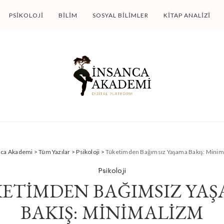
PSIKOLOJI
BILIM
SOSYAL BILIMLER
KITAP ANALIZI
nca Akademi
>
Tüm Yazılar
>
Psikoloji
>
Tüketimden Bağımsız Yaşama Bakış: Minim
Psikoloji
ETIMDEN BAĞIMSIZ YA
BAKIŞ: MINIMALIZM