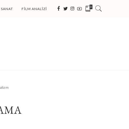
0
SANAT
FILM ANALIZI
alizm
ŞAMA