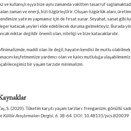
Az ve kullanışlı eşya bize aynı zamanda vakitten tasarruf sağlamaktadır
kalan zaman ve enerji, bizi özgürleştirir. Oluşan özgürlük alanı, üret
kendimize yatırım yapmamız için de fırsat sunar. Seyahat, sanat gibi ka
değer katacak şeyleri elde edebilecek duruma gelmekteyiz. Burada yin
ancak miktar değildir önemli olan, niteliği ve bize katacaklarıdır.
Minimalizmde, maddi olan ile değil, hayatın kendisi ile mutlu olabilmek
amacını keşfetmemize yardımcı olan ve kalıcı mutluluğa ulaşabilmemiz 
açabileceğimiz bir yaşam tarzıdır minimalizm.
Kaynaklar
Taş, S. (2020). Tüketim karşıtı yaşam tarzları: freeganizm, gönüllü sad
e Kültür Araştırmaları Dergisi, 6.
38-64. DOI: 10.48131/jscs.820039