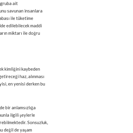
 gruba ait
ğunu savunan insanlara
bası ile tüketime
lde edilebilecek maddi
arın miktarı ile doğru
ek kimliğini kaybeden
getireceği haz, alınması
isi, en yenisi derken bu
de bir anlamsızlığa
nla ilgili şeylerle
rebilmektedir. Sonsuzluk,
u değil de yaşam