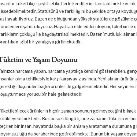
İnsanlar, tükettikçe çeşitli etiketlerle kendilerini tanıtabilmekte ve bir
hissedebilmektedir. Statüsünü ve farklılığını bu şekilde ortaya koydu
rastlayabiliyoruz. Bazen de olduğundan yüksek statülerde gözükme ça
yönelenlere şahit oluyoruz. Hayattan elde edilen doyum, tüketim ile e
varlıkların çokluğu ile bağdaştırılabilmektedir. Bazen ‘mutluluk, alınanl
rantılıdır’ gibi bir yanılgıya girilmektedir.
Tüketim ve Yaşam Doyumu
Yalnızca harcama yapan, harcama yaptıkça kendini gösterebilen, gerç
insanlar olma tehlikesiyle karşı karşıyayız aslında. Yeni alınan ürünün 
gerektiği düşünülen başka ürünler ile gölgelenmektedir. Her şeyin en iy
koşuşturmaca yorucu bir hale gelmektedir.
Tüketilebilecek ürünlerin hiçbir zaman sonunun gelmeyeceğini bilmek 
sürükleyebilmektedir. Bu sonsuz döngü içinde zamanını tüketim ve bunu
geçiren bir insan, hayatında başka bir anlam yaratamama durumuna gi
doyumsuzluğu da beraberinde getirebilmekte. Bunun bir yaşam doyum