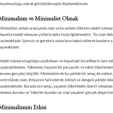
doyumsuzluğu olarak görülebileceğini düşünmekteyim.
Minimalizm ve Minimalist Olmak
Minimalizm, anlam arayışında olan ve bu anlamı tüketim odaklı tutmayan
Hayatta maddi olmayan yollarla daha fazla ilgilenmektir. “Az olan dah
sayılmaktadır. İşlevsiz ve gereksiz unsurların kabul edilerek bunların 
taşımaktadır.
Maddi olanlara bağlılığın azaltılması ve hayattaki önceliklerin fark edi
başlanabilmekte. Tüketmek, hayatın bir parçasıdır ve elbet tüketim
durumu gerçekçi değildir. Minimalizm de bu şekilde bir amaç da yoktur.
kontrolünde olan, ihtiyacını fark ederek, bilinçli ve dengeli şekilde tü
kazanmaktadır. Burada asıl amaç, yaşamın tüketimden ibaret olmaması
olmama durumu ve ‘tüketim dışında var olan yaşamın’ gerçek değerinin
Minimalizmin Etkisi