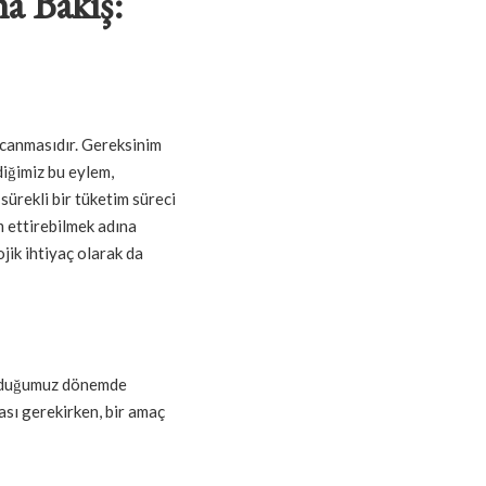
a Bakış:
arcanmasıdır. Gereksinim
diğimiz bu eylem,
sürekli bir tüketim süreci
m ettirebilmek adına
jik ihtiyaç olarak da
unduğumuz dönemde
ması gerekirken, bir amaç