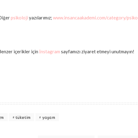
Diğer
psikoloji
yazılarımız;
www.insancaakademi.com/category/psikol
Benzer içerikler için
İnstagram
sayfamızı ziyaret etmeyi unutmayın!
zm
tüketim
yaşam