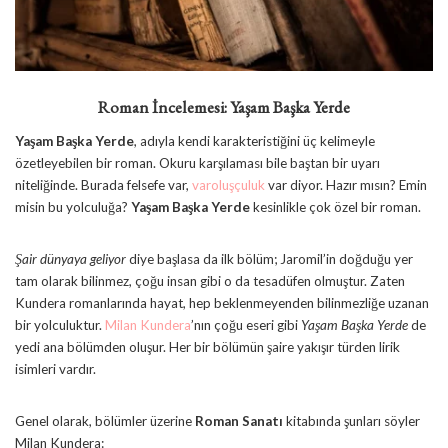
Roman İncelemesi: Yaşam Başka Yerde
Yaşam Başka Yerde
, adıyla kendi karakteristiğini üç kelimeyle
özetleyebilen bir roman. Okuru karşılaması bile baştan bir uyarı
niteliğinde. Burada felsefe var,
varoluşçuluk
var diyor. Hazır mısın? Emin
misin bu yolculuğa?
Yaşam Başka Yerde
kesinlikle çok özel bir roman.
Şair dünyaya geliyor
diye başlasa da ilk bölüm; Jaromil’in doğduğu yer
tam olarak bilinmez, çoğu insan gibi o da tesadüfen olmuştur. Zaten
Kundera romanlarında hayat, hep beklenmeyenden bilinmezliğe uzanan
bir yolculuktur.
Milan Kundera
’nın çoğu eseri gibi
Yaşam Başka Yerde
de
yedi ana bölümden oluşur. Her bir bölümün şaire yakışır türden lirik
isimleri vardır.
Genel olarak, bölümler üzerine
Roman Sanatı
kitabında şunları söyler
Milan Kundera: