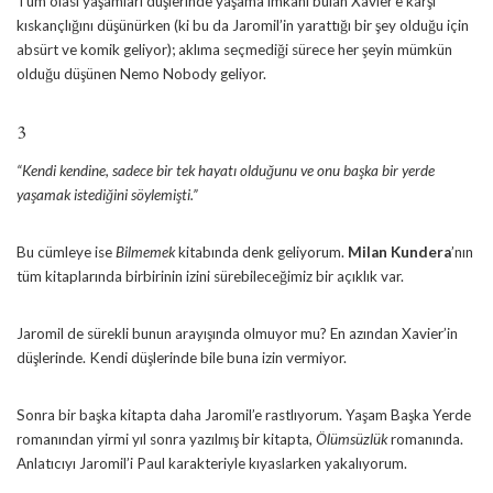
Tüm olası yaşamları düşlerinde yaşama imkanı bulan Xavier’e karşı
kıskançlığını düşünürken (ki bu da Jaromil’in yarattığı bir şey olduğu için
absürt ve komik geliyor); aklıma seçmediği sürece her şeyin mümkün
olduğu düşünen Nemo Nobody geliyor.
3
“Kendi kendine, sadece bir tek hayatı olduğunu ve onu başka bir yerde
yaşamak istediğini söylemişti.”
Bu cümleye ise
Bilmemek
kitabında denk geliyorum.
Milan Kundera
’nın
tüm kitaplarında birbirinin izini sürebileceğimiz bir açıklık var.
Jaromil de sürekli bunun arayışında olmuyor mu? En azından Xavier’in
düşlerinde. Kendi düşlerinde bile buna izin vermiyor.
Sonra bir başka kitapta daha Jaromil’e rastlıyorum. Yaşam Başka Yerde
romanından yirmi yıl sonra yazılmış bir kitapta,
Ölümsüzlük
romanında.
Anlatıcıyı Jaromil’i Paul karakteriyle kıyaslarken yakalıyorum.