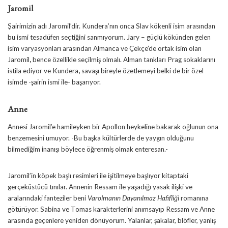
Jaromil
Şairimizin adı Jaromil’dir. Kundera’nın onca Slav kökenli isim arasından
bu ismi tesadüfen seçtiğini sanmıyorum. Jary – güçlü kökünden gelen
isim varyasyonları arasından Almanca ve Çekçe’de ortak isim olan
Jaromil
,
bence özellikle seçilmiş olmalı. Alman tankları Prag sokaklarını
istila ediyor ve Kundera
,
savaşı bireyle özetlemeyi belki de bir özel
isimde -şairin ismi ile- başarıyor.
Anne
Annesi Jaromil’e hamileyken bir Apollon heykeline bakarak oğlunun ona
benzemesini umuyor. -Bu başka kültürlerde de yaygın olduğunu
bilmediğim inanışı böylece öğrenmiş olmak enteresan.-
Jaromil’in köpek başlı resimleri ile işitilmeye başlıyor kitaptaki
gerçeküstücü tınılar. Annenin Ressam ile yaşadığı yasak ilişki ve
aralarındaki fanteziler beni
Varolmanın Dayanılmaz Hafifliği
romanına
götürüyor. Sabina ve Tomas karakterlerini anımsayıp Ressam ve Anne
arasında geçenlere yeniden dönüyorum. Yalanlar, şakalar, blöfler, yanlış