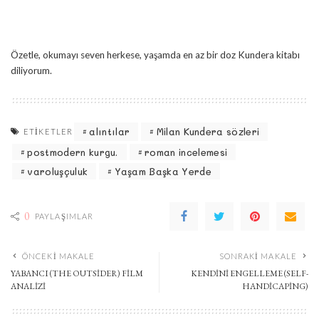
Özetle, okumayı seven herkese, yaşamda en az bir doz Kundera kitabı
diliyorum.
alıntılar
Milan Kundera sözleri
ETIKETLER
postmodern kurgu.
roman incelemesi
varoluşçuluk
Yaşam Başka Yerde
0
PAYLAŞIMLAR
ÖNCEKI MAKALE
SONRAKI MAKALE
YABANCI (THE OUTSIDER) FILM
KENDINI ENGELLEME (SELF-
ANALIZI
HANDICAPING)