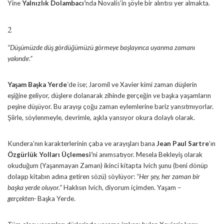
Yine
Yalnızlık Dolambacı’
nda Novalis’in şöyle bir alıntısı yer almakta.
2
“Düşümüzde düş gördüğümüzü görmeye başlayınca uyanma zamanı
yakındır.”
Yaşam Başka Yerde
‘
de ise; Jaromil ve Xavier kimi zaman düşlerin
eşiğine geliyor, düşlere dolanarak zihinde gerçeğin ve başka yaşamların
peşine düşüyor. Bu arayışı çoğu zaman eylemlerine bariz yansıtmıyorlar.
Şiirle, söylenmeyle, devrimle, aşkla yansıyor okura dolaylı olarak.
Kundera’nın karakterlerinin çaba ve arayışları bana
Jean Paul Sartre
’ın
Özgürlük Yolları Üçlemesi’
ni anımsatıyor. Mesela Bekleyiş olarak
okuduğum (Yaşanmayan Zaman) ikinci kitapta Ivich şunu (beni dönüp
dolaşıp kitabın adına getiren sözü) söylüyor:
“Her şey, her zaman bir
başka yerde oluyor.”
Haklısın Ivich, diyorum içimden. Yaşam –
gerçekten-
Başka Yerde.