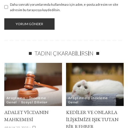
Daha sonraki yorumlarımda kullanılması için adım, e-posta adresim ve site
adresim bu tarayıcıya kaydedilsin.
TADINI ÇIKARABILIRSIN
Araştırma - İnceleme
Araştırma - İnceleme
Genel
Sosyal Bilimler
Genel
ADALET VICDANIN
KEDİLER VE ONLARLA
MAHKEMESI
İLİŞKİMİZE IŞIK TUTAN
BİR REHBER
ARALIK 25, 2025