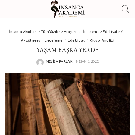
İnsanca Akademi
>
Tüm Yazılar
>
Araştırma - İnceleme
>
Edebiyat
>
Yaşam Başka Yerde
Araştırma - İnceleme
Edebiyat
Kitap Analizi
YAŞAM BAŞKA YERDE
MELISA PARLAK
NISAN 1, 2022
POSTED
BY