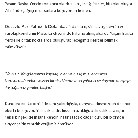
Yaşam Başka Yerde
romanını okurken anıştırdığı isimler, kitaplar oluyor.
Zihnimde çağrışım yapanlara koşuyorum hemen.
Octavio Paz
,
Yalnızlık Dolambacı
‘
nda ölüm, şiir, savaş, devrim ve
varoluş konularını Meksika ekseninde kaleme almış olsa da Yaşam Başka
Yerde ile ortak noktalarda buluşturabileceğimiz kesitler bulmak
mümkündür.
1
“
Yalnızız. Kaygılarımızın kaynağı olan yalnızlığımız, anamızın
koruyuculuğundan yoksun bırakıldığımız ve şu yabancı ve düşman dünyaya
düştüğümüz günden başlar.”
Kundera’nın Jaromil’i de tüm yalnızlığıyla, dünyaya düşmezden de önce
okurla buluşuyor. Yalnızlık, aitlik hissinin uzaklığı, belirsizlik, arayışlar
hepsi bir şekilde insana kendini hatırlatacak kadar duru bir biçimde
akıyor şairin tanıklık ettiğimiz ömründe.