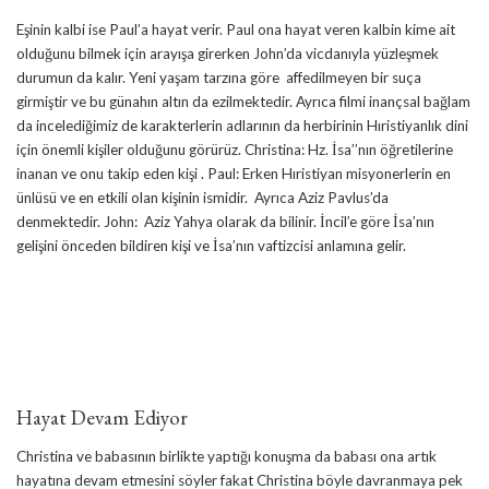
Eşinin kalbi ise Paul’a hayat verir. Paul ona hayat veren kalbin kime ait
olduğunu bilmek için arayışa girerken John’da vicdanıyla yüzleşmek
durumun da kalır. Yeni yaşam tarzına göre affedilmeyen bir suça
girmiştir ve bu günahın altın da ezilmektedir. Ayrıca filmi inançsal bağlam
da incelediğimiz de karakterlerin adlarının da herbirinin Hıristiyanlık dini
için önemli kişiler olduğunu görürüz. Christina: Hz. İsa’’nın öğretilerine
inanan ve onu takip eden kişi . Paul: Erken Hıristiyan misyonerlerin en
ünlüsü ve en etkili olan kişinin ismidir. Ayrıca Aziz Pavlus’da
denmektedir. John: Aziz Yahya olarak da bilinir. İncil’e göre İsa’nın
gelişini önceden bildiren kişi ve İsa’nın vaftizcisi anlamına gelir.
Hayat Devam Ediyor
Christina ve babasının birlikte yaptığı konuşma da babası ona artık
hayatına devam etmesini söyler fakat Christina böyle davranmaya pek