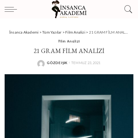
İnsanca Akademi
>
Tüm Yazılar
>
Film Analizi
>
21 GRAM FİLM ANALİZİ
Film Analizi
21 GRAM FİLM ANALİZİ
GÖZDE IŞIK
TEMMUZ 23, 2021
POSTED
BY