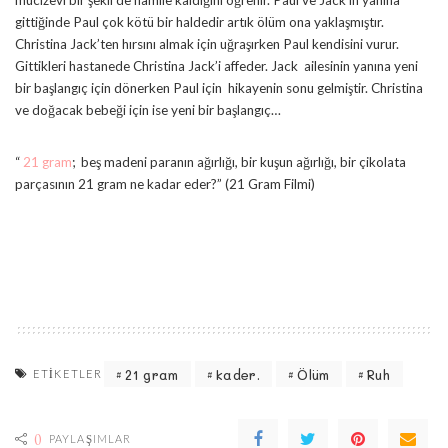
mucizevi bir şekil de hamile kaldığını öğrenir. Paul ve Jack’in yanına
gittiğinde Paul çok kötü bir haldedir artık ölüm ona yaklaşmıştır.
Christina Jack’ten hırsını almak için uğraşırken Paul kendisini vurur.
Gittikleri hastanede Christina Jack’i affeder. Jack ailesinin yanına yeni
bir başlangıç için dönerken Paul için hikayenin sonu gelmiştir. Christina
ve doğacak bebeği için ise yeni bir başlangıç…
“
21 gram
; beş madeni paranın ağırlığı, bir kuşun ağırlığı, bir çikolata
parçasının 21 gram ne kadar eder?” (21 Gram Filmi)
21 gram
kader.
Ölüm
Ruh
ETIKETLER
0
PAYLAŞIMLAR