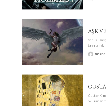
BY
AŞK V
Venüs Tanrıç
tanrılarında
GÖZDE I
POSTED
BY
GUSTA
Gustav Klimt
okulundan m