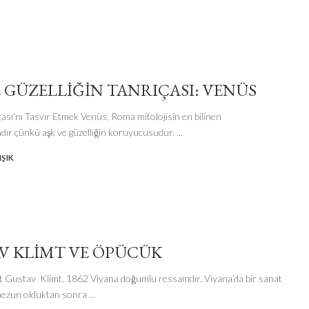
E GÜZELLIĞIN TANRIÇASI: VENÜS
ası’nı Tasvir Etmek Venüs, Roma mitolojisin en bilinen
ndır çünkü aşk ve güzelliğin koruyucusudur.
...
ŞIK
V KLIMT VE ÖPÜCÜK
 Gustav Klimt, 1862 Viyana doğumlu ressamdır. Viyana’da bir sanat
ezun olduktan sonra
...