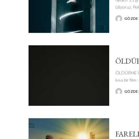
izliyoruz. Pek
GÖZDE I
POSTED
BY
ÖLDÜR
ÖLDÜRME Ü
kısa bir film
GÖZDE I
POSTED
BY
FAREL