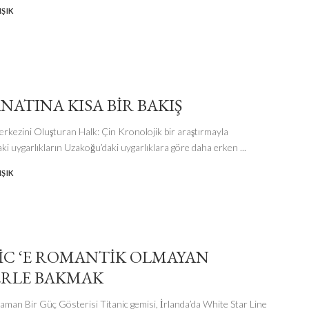
ŞIK
NATINA KISA BIR BAKIŞ
kezini Oluşturan Halk: Çin Kronolojik bir araştırmayla
ki uygarlıkların Uzakoğu’daki uygarlıklara göre daha erken
...
ŞIK
IC ‘E ROMANTIK OLMAYAN
RLE BAKMAK
zaman Bir Güç Gösterisi Titanic gemisi, İrlanda’da White Star Line