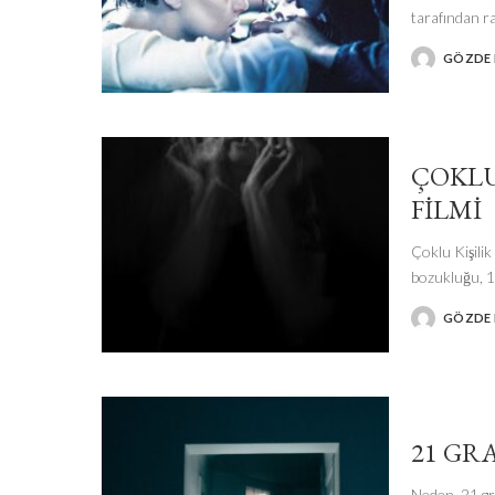
tarafından r
GÖZDE I
POSTED
BY
ÇOKLU
FILMI
Çoklu Kişilik
bozukluğu, 1
GÖZDE I
POSTED
BY
21 GR
Neden 21 gra