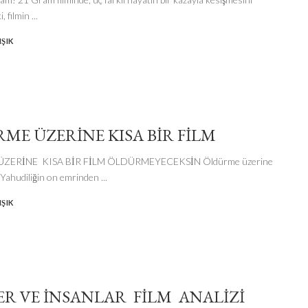
i, filmin
...
ŞIK
ME ÜZERİNE KISA BİR FİLM
ZERİNE KISA BİR FİLM ÖLDÜRMEYECEKSİN Öldürme üzerine
 : Yahudiliğin on emrinden
...
ŞIK
ER VE İNSANLAR FİLM ANALİZİ