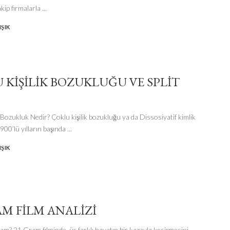
akip firmalarla
...
ŞIK
 KIŞILIK BOZUKLUĞU VE SPLIT
 Bozukluk Nedir? Çoklu kişilik bozukluğu ya da Dissosiyatif kimlik
900’lü yılların başında
...
ŞIK
AM FİLM ANALİZİ
m? 21 Gram filminde, üç farklı hayatın bir kazayla kesişmesini