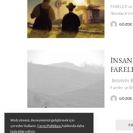
FARELER ve 
Steinbeck’in
GÖZDE I
POSTED
BY
İNSAN
FAREL
İNSANIN İ
Fareler ve İ
GÖZDE I
POSTED
BY
Web sitemiz, deneyiminizi geliştirmek için
ES
çerezler kullanır.
Çerez Politikası
hakkında daha
fazla bilgi edinin