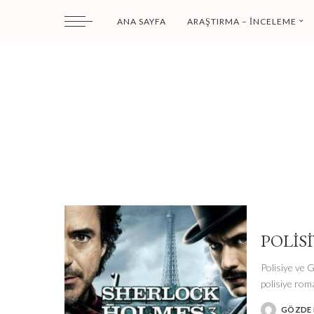
ANA SAYFA
ARAŞTIRMA – İNCELEME
POLIS
Polisiye ve G
polisiye rom
GÖZDE I
POSTED