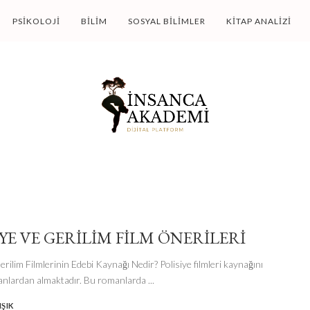
PSIKOLOJI
BILIM
SOSYAL BILIMLER
KITAP ANALIZI
IYE VE GERILIM FILM ÖNERILERI
erilim Filmlerinin Edebi Kaynağı Nedir? Polisiye filmleri kaynağını
anlardan almaktadır. Bu romanlarda
...
ŞIK