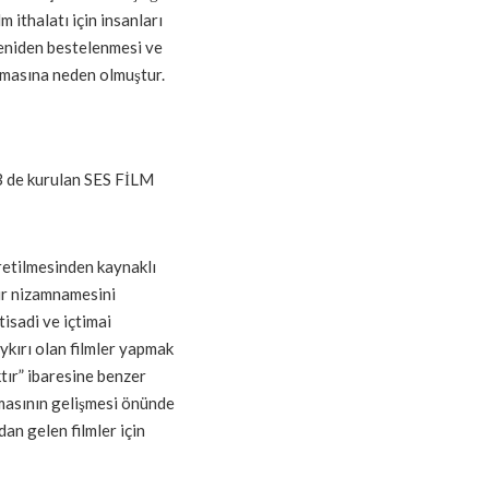
lm ithalatı için insanları
 yeniden bestelenmesi ve
kmasına neden olmuştur.
3 de kurulan SES FİLM
 üretilmesinden kaynaklı
sür nizamnamesini
tisadi ve içtimai
ykırı olan filmler yapmak
tır” ibaresine benzer
emasının gelişmesi önünde
an gelen filmler için