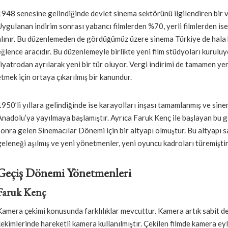
1948 senesine gelindiğinde devlet sinema sektörünü ilgilendiren bir ve
Uygulanan indirim sonrası yabancı filmlerden %70, yerli filmlerden is
alınır. Bu düzenlemeden de gördüğümüz üzere sinema Türkiye de hala bi
eğlence aracıdır. Bu düzenlemeyle birlikte yeni film stüdyoları kurul
tiyatrodan ayrılarak yeni bir tür oluyor. Vergi indirimi de tamamen yerl
etmek için ortaya çıkarılmış bir kanundur.
1950’li yıllara gelindiğinde ise karayolları inşası tamamlanmış ve sin
Anadolu’ya yayılmaya başlamıştır. Ayrıca Faruk Kenç ile başlayan bu 
sonra gelen Sinemacılar Dönemi için bir altyapı olmuştur. Bu altyapı 
geleneği aşılmış ve yeni yönetmenler, yeni oyuncu kadroları türemiştir
Geçiş Dönemi Yönetmenleri
Faruk Kenç
Kamera çekimi konusunda farklılıklar mevcuttur. Kamera artık sabit değ
çekimlerinde hareketli kamera kullanılmıştır. Çekilen filmde kamera ey