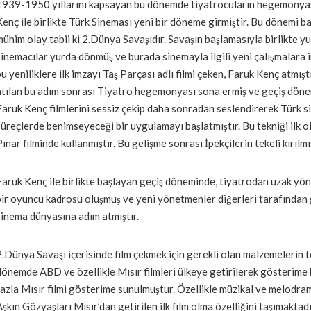
1939-1950 yıllarını kapsayan bu dönemde tiyatrocuların hegemonyas
Kenç ile birlikte Türk Sineması yeni bir döneme girmiştir. Bu dönemi b
mühim olay tabii ki 2.Dünya Savaşıdır. Savaşın başlamasıyla birlikte yu
sinemacılar yurda dönmüş ve burada sinemayla ilgili yeni çalışmalara i
bu yeniliklere ilk imzayı Taş Parçası adlı filmi çeken, Faruk Kenç atmış
atılan bu adım sonrası Tiyatro hegemonyası sona ermiş ve geçiş dönem
Faruk Kenç filmlerini sessiz çekip daha sonradan seslendirerek Türk s
süreçlerde benimseyeceği bir uygulamayı başlatmıştır. Bu tekniği ilk 
Pınar filminde kullanmıştır. Bu gelişme sonrası İpekçilerin tekeli kırılmış
Faruk Kenç ile birlikte başlayan geçiş döneminde, tiyatrodan uzak yön
bir oyuncu kadrosu oluşmuş ve yeni yönetmenler diğerleri tarafından 
sinema dünyasına adım atmıştır.
2.Dünya Savaşı içerisinde film çekmek için gerekli olan malzemelerin t
dönemde ABD ve özellikle Mısır filmleri ülkeye getirilerek gösterime
fazla Mısır filmi gösterime sunulmuştur. Özellikle müzikal ve melodram t
Aşkın Gözyaşları Mısır’dan getirilen ilk film olma özelliğini taşımaktadı