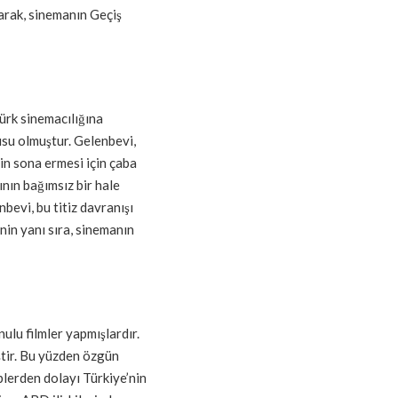
arak, sinemanın Geçiş
Türk sinemacılığına
usu olmuştur. Gelenbevi,
in sona ermesi için çaba
nın bağımsız bir hale
bevi, bu titiz davranışı
nin yanı sıra, sinemanın
lu filmler yapmışlardır.
iştir. Bu yüzden özgün
lerden dolayı Türkiye’nin