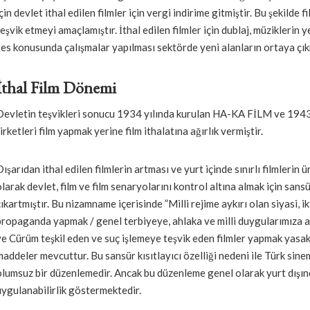
çin devlet ithal edilen filmler için vergi indirime gitmiştir. Bu şekilde fi
teşvik etmeyi amaçlamıştır. İthal edilen filmler için dublaj, müziklerin
ses konusunda çalışmalar yapılması sektörde yeni alanların ortaya çı
İthal Film Dönemi
Devletin teşvikleri sonucu 1934 yılında kurulan HA-KA FİLM ve 194
şirketleri film yapmak yerine film ithalatına ağırlık vermiştir.
Dışarıdan ithal edilen filmlerin artması ve yurt içinde sınırlı filmlerin
olarak devlet, film ve film senaryolarını kontrol altına almak için san
çıkartmıştır. Bu nizamname içerisinde ”Milli rejime aykırı olan siyasi, ik
propaganda yapmak / genel terbiyeye, ahlaka ve milli duygularımıza a
ve Cürüm teşkil eden ve suç işlemeye teşvik eden filmler yapmak yasak
maddeler mevcuttur. Bu sansür kısıtlayıcı özelliği nedeni ile Türk sin
olumsuz bir düzenlemedir. Ancak bu düzenleme genel olarak yurt dışınd
uygulanabilirlik göstermektedir.