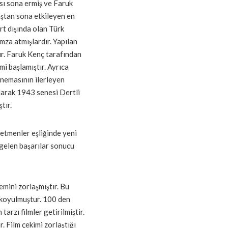
ı sona ermiş ve Faruk
aştan sona etkileyen en
rt dışında olan Türk
mza atmışlardır. Yapılan
tır. Faruk Kenç tarafından
i başlamıştır. Ayrıca
inemasının ilerleyen
olarak 1943 senesi Dertli
tır.
etmenler eşliğinde yeni
gelen başarılar sonucu
emini zorlaşmıştır. Bu
 koyulmuştur. 100 den
arzı filmler getirilmiştir.
r. Film çekimi zorlaştığı