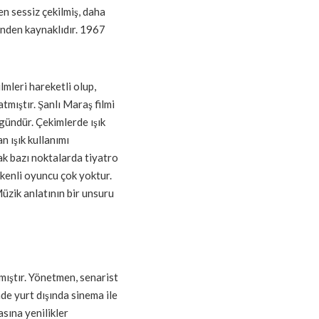
en sessiz çekilmiş, daha
nden kaynaklıdır. 1967
lmleri hareketli olup,
tmıştır. Şanlı Maraş filmi
gündür. Çekimlerde ışık
n ışık kullanımı
ak bazı noktalarda tiyatro
ökenli oyuncu çok yoktur.
Müzik anlatının bir unsuru
mıştır. Yönetmen, senarist
e yurt dışında sinema ile
sına yenilikler