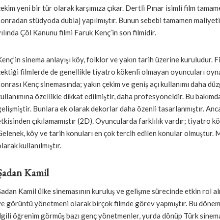
çekim yeni bir tür olarak karşımıza çıkar. Dertli Pınar isimli film tamam
sonradan stüdyoda dublaj yapılmıştır. Bunun sebebi tamamen maliyeti
yılında Çöl Kanunu filmi Faruk Kenç’in son filmidir.
Kenç’in sinema anlayışı köy, folklor ve yakın tarih üzerine kuruludur. Fi
çektiği filmlerde de genellikle tiyatro kökenli olmayan oyuncuları oyna
sonrası Kenç sinemasında; yakın çekim ve geniş açı kullanımı daha düz
kullanımına özellikle dikkat edilmiştir, daha profesyoneldir. Bu bakımda
gelişmiştir. Bunlara ek olarak dekorlar daha özenli tasarlanmıştır. Anc
etkisinden çıkılamamıştır (2D). Oyuncularda farklılık vardır; tiyatro k
Gelenek, köy ve tarih konuları en çok tercih edilen konular olmuştur. 
larak kullanılmıştır.
Şadan Kamil
Geçiş Dönemi
Şadan Kamil ülke sinemasının kuruluş ve gelişme sürecinde etkin rol al
ve görüntü yönetmeni olarak birçok filmde görev yapmıştır. Bu dönemd
ilgili öğrenim görmüş bazı genç yönetmenler, yurda dönüp Türk sinema