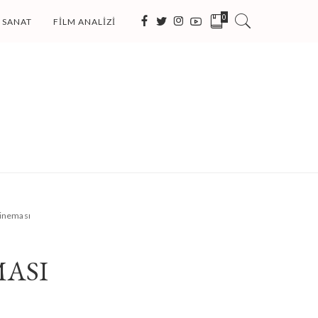
0
SANAT
FILM ANALIZI
Sineması
MASI