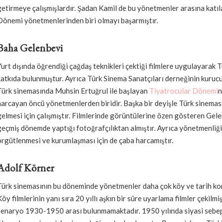
getirmeye çalışmışlardır. Şadan Kamil de bu yönetmenler arasına katıl
Dönemi yönetmenlerinden biri olmayı başarmıştır.
Baha Gelenbevi
Yurt dışında öğrendiği çağdaş teknikleri çektiği filmlere uygulayarak 
katkıda bulunmuştur. Ayrıca Türk Sinema Sanatçıları derneğinin kuruc
Türk sinemasında Muhsin Ertuğrul ile başlayan
Tiyatrocular Dönemi
n
harcayan öncü yönetmenlerden biridir. Başka bir deyişle Türk sineması
gelmesi için çalışmıştır. Filmlerinde görüntülerine özen gösteren Gelen
geçmiş dönemde yaptığı fotoğrafçılıktan almıştır. Ayrıca yönetmenliği
örgütlenmesi ve kurumlaşması için de çaba harcamıştır.
Adolf Körner
Türk sinemasının bu döneminde yönetmenler daha çok köy ve tarih konu
Köy filmlerinin yanı sıra 20 yıllı aşkın bir süre uyarlama filmler çekilm
senaryo 1930-1950 arası bulunmamaktadır. 1950 yılında siyasi sebep