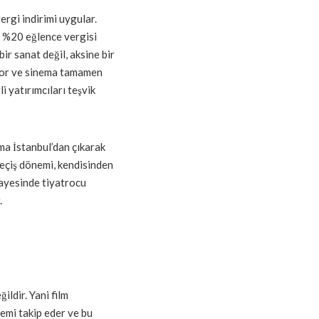
rgi indirimi uygular.
e %20 eğlence vergisi
r sanat değil, aksine bir
uyor ve sinema tamamen
i yatırımcıları teşvik
ema İstanbul’dan çıkarak
geçiş dönemi, kendisinden
sayesinde tiyatrocu
.
ildir. Yani film
lemi takip eder ve bu