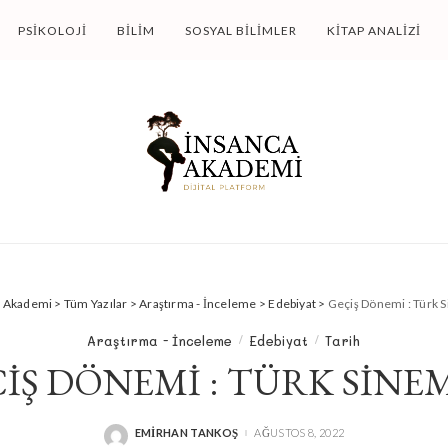
PSIKOLOJI
BILIM
SOSYAL BILIMLER
KITAP ANALIZI
a Akademi
>
Tüm Yazılar
>
Araştırma - İnceleme
>
Edebiyat
>
Geçiş Dönemi : Türk 
Araştırma - İnceleme
Edebiyat
Tarih
IŞ DÖNEMI : TÜRK SINE
EMIRHAN TANKOŞ
AĞUSTOS 8, 2022
POSTED
BY