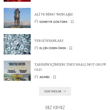
ALI VE NINO ‘NUN AŞKI
SÜMEYYE GÖKTÜRK
POSTED
BY
VERGİ İSYANLARI
ELÇIN CEREN ÖREN
POSTED
BY
TARIHIN İÇINDEN: THEY SHALL NOT GROW
OLD
ADMIN
POSTED
BY
ESKI YAZILAR
BIZ KIMIZ