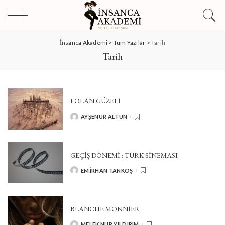
İnsanca Akademi
>
Tüm Yazılar
>
Tarih
Tarih
LOLAN GÜZELI
AYŞENUR ALTUN
POSTED
BY
GEÇIŞ DÖNEMI : TÜRK SINEMASI
EMIRHAN TANKOŞ
POSTED
BY
BLANCHE MONNİER
MELEK NUR YILDIRIM