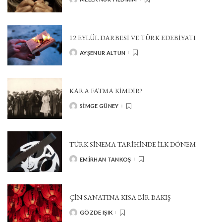
POSTED
BY
12 EYLÜL DARBESI VE TÜRK EDEBIYATI
AYŞENUR ALTUN
POSTED
BY
KARA FATMA KIMDIR?
SIMGE GÜNEY
POSTED
BY
TÜRK SINEMA TARIHINDE İLK DÖNEM
EMIRHAN TANKOŞ
POSTED
BY
ÇIN SANATINA KISA BIR BAKIŞ
GÖZDE IŞIK
POSTED
BY