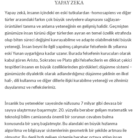
YAPAY ZEKA
Yapay zekâ, insanın içindeki en eski tutkulardan -homosapiens ve diğer
türler arasındaki farkın çok büyük seviyelere ulaşmasını sağlayan-
örüntüleri tanıma ve anlama yeteneğinin en gelişmiş halidir. Geçmişten
günümüze insan türünü diğer türlerden ayıran en temel özellik etrafında
olup biten süreci değişimi kavrayabilme ve adapte olabilmekteki büyük
yeteneği. İnsan beyni ile ilgili yapılmış çalışmalar felsefenin ilk yıllarına
eski Yunan uygarlığına kadar uzanır. Burada felsefenin kurucuları olarak
kabul gören Aristo, Sokrates ve Plato gibi felsefecilerin en dikkat çekici
tespitleri insanın en büyük özelliklerinden gördükleri; düşünme sistemi –
günümüzde diyalektik olarak adlandırdığımız düşünme şeklinin en ilkel
hali-, dili kullanma ve diğer dillerle ilişki kurabilme yeteneği ve zihnimiz
duyularımız ve reflekslerimiz.
İnsanlık bu yetenekler sayesinde nüfusunu 7 milyar gibi devasa bir
sayıya ulaştırmayı başarmıştır. 20. yüzyılla beraber gelişen matematik ve
teknoloji bilim camiasında önemli bir sorunun cevabını bulma
konusunda bir yarış başlatmıştır. Bu alandaki en büyük hızlanma
algoritma ve bilgisayar sistemlerinin geometrik bir şekilde artması ile
olmuştur. Bu denli hızlı gelişen sistemle beraber ortaya atılan insan