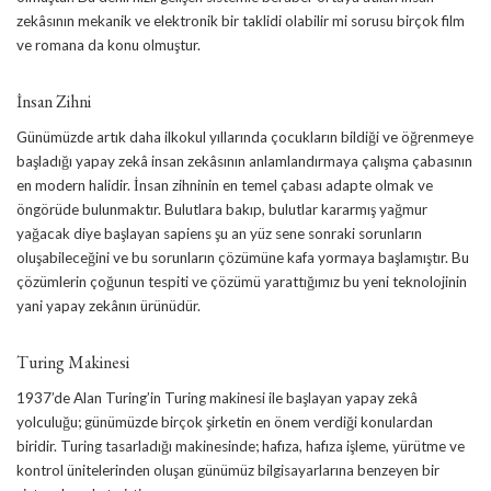
zekâsının mekanik ve elektronik bir taklidi olabilir mi sorusu birçok film
ve romana da konu olmuştur.
İnsan Zihni
Günümüzde artık daha ilkokul yıllarında çocukların bildiği ve öğrenmeye
başladığı yapay zekâ insan zekâsının anlamlandırmaya çalışma çabasının
en modern halidir. İnsan zihninin en temel çabası adapte olmak ve
öngörüde bulunmaktır. Bulutlara bakıp, bulutlar kararmış yağmur
yağacak diye başlayan sapiens şu an yüz sene sonraki sorunların
oluşabileceğini ve bu sorunların çözümüne kafa yormaya başlamıştır. Bu
çözümlerin çoğunun tespiti ve çözümü yarattığımız bu yeni teknolojinin
yani yapay zekânın ürünüdür.
Turing Makinesi
1937’de Alan Turing’in Turing makinesi ile başlayan yapay zekâ
yolculuğu; günümüzde birçok şirketin en önem verdiği konulardan
biridir. Turing tasarladığı makinesinde; hafıza, hafıza işleme, yürütme ve
kontrol ünitelerinden oluşan günümüz bilgisayarlarına benzeyen bir