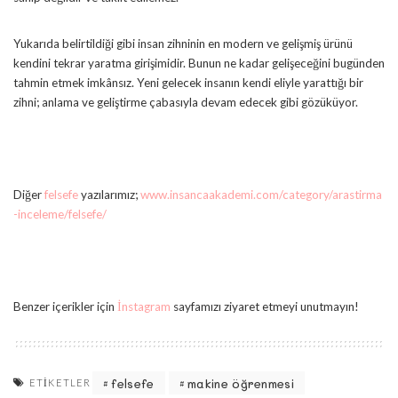
Yukarıda belirtildiği gibi insan zihninin en modern ve gelişmiş ürünü
kendini tekrar yaratma girişimidir. Bunun ne kadar gelişeceğini bugünden
tahmin etmek imkânsız. Yeni gelecek insanın kendi eliyle yarattığı bir
zihni; anlama ve geliştirme çabasıyla devam edecek gibi gözüküyor.
Diğer
felsefe
yazılarımız;
www.insancaakademi.com/category/arastirma
-inceleme/felsefe/
Benzer içerikler için
İnstagram
sayfamızı ziyaret etmeyi unutmayın!
felsefe
makine öğrenmesi
ETIKETLER