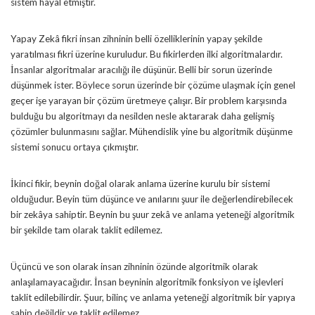
sistem hayal etmiştir.
Yapay Zekâ fikri insan zihninin belli özelliklerinin yapay şekilde
yaratılması fikri üzerine kuruludur. Bu fikirlerden ilki algoritmalardır.
İnsanlar algoritmalar aracılığı ile düşünür. Belli bir sorun üzerinde
düşünmek ister. Böylece sorun üzerinde bir çözüme ulaşmak için genel
geçer işe yarayan bir çözüm üretmeye çalışır. Bir problem karşısında
bulduğu bu algoritmayı da nesilden nesle aktararak daha gelişmiş
çözümler bulunmasını sağlar. Mühendislik yine bu algoritmik düşünme
sistemi sonucu ortaya çıkmıştır.
İkinci fikir, beynin doğal olarak anlama üzerine kurulu bir sistemi
olduğudur. Beyin tüm düşünce ve anılarını şuur ile değerlendirebilecek
bir zekâya sahiptir. Beynin bu şuur zekâ ve anlama yeteneği algoritmik
bir şekilde tam olarak taklit edilemez.
Üçüncü ve son olarak insan zihninin özünde algoritmik olarak
anlaşılamayacağıdır. İnsan beyninin algoritmik fonksiyon ve işlevleri
taklit edilebilirdir. Şuur, bilinç ve anlama yeteneği algoritmik bir yapıya
sahip değildir ve taklit edilemez.