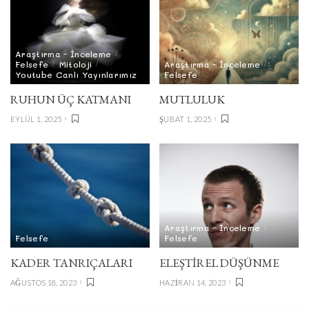
Araştırma - İnceleme
Felsefe
Mitoloji
Araştırma - İnceleme
Youtube Canlı Yayınlarımız
Felsefe
RUHUN ÜÇ KATMANI
MUTLULUK
EYLÜL 1, 2025
ŞUBAT 1, 2025
Araştırma - İnceleme
Felsefe
Felsefe
KADER TANRIÇALARI
ELEŞTİREL DÜŞÜNME
AĞUSTOS 18, 2023
HAZIRAN 14, 2023