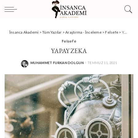
İnsanca Akademi
>
Tüm Yazılar
>
Araştırma - İnceleme
>
Felsefe
>
YAPAY ZEKA
Felsefe
YAPAY ZEKA
MUHAMMET FURKAN DOLGUN
TEMMUZ 11, 2021
POSTED
BY