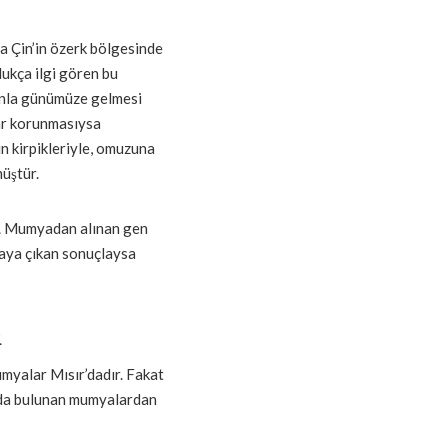
da Çin’in özerk bölgesinde
ukça ilgi gören bu
onla günümüze gelmesi
lar korunmasıysa
un kirpikleriyle, omuzuna
müştür.
ir. Mumyadan alınan gen
rtaya çıkan sonuçlaysa
ı
umyalar Mısır’dadır. Fakat
r’da bulunan mumyalardan