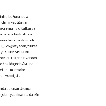
inli olduğunu iddia
ich’nin yaptığı gen
ra göre mumya, Kafkasya
 ve açık tenli olması
yanın tam olarak nereli
uğu coğrafyadan, fiziksel
e yüz Türk olduğunu
edirler. Diğer bir yandan
ne bakıldığında Avrupalı
ti, bu mumyaları
on vermiştir.
n’da bulunan Urumçi
çekim yapılmasına da izin