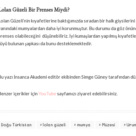
Lolan Güzeli Bir Prenses Miydi?
Lolan Güzeli’nin kıyafetlerine baktığımızda sıradan bir halk giysileri
yanındaki mumyalardan daha iyi korunmuştur. Bu durumu da göz önün
prenses olabileceğini düşünebiliriz. İyi kumaşlardan yapılmış kıyafetle
tüyü bulunan şapkası da bunu desteklemektedir.
Bu yazı İnsanca Akademi editör ekibinden Simge Güney tarafından düz
Benzer içerikler için
YouTube
sayfamızı ziyaret edebilirsiniz.
Doğu Türkistan
lolan güzeli
mumya
Müzesi
Uru