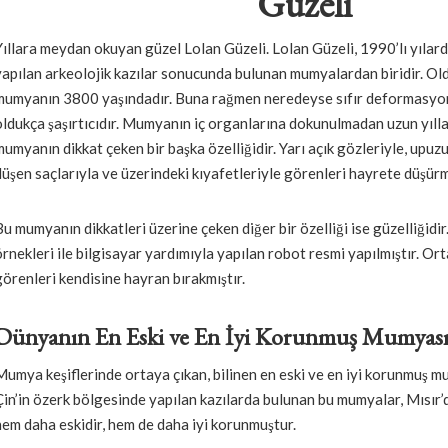
Güzeli
Yıllara meydan okuyan güzel Lolan Güzeli. Lolan Güzeli, 1990’lı yılar
yapılan arkeolojik kazılar sonucunda bulunan mumyalardan biridir. Old
mumyanın 3800 yaşındadır. Buna rağmen neredeyse sıfır deformasy
oldukça şaşırtıcıdır. Mumyanın iç organlarına dokunulmadan uzun yıl
mumyanın dikkat çeken bir başka özelliğidir. Yarı açık gözleriyle, upuz
düşen saçlarıyla ve üzerindeki kıyafetleriyle görenleri hayrete düşür
Bu mumyanın dikkatleri üzerine çeken diğer bir özelliği ise güzelliğid
örnekleri ile bilgisayar yardımıyla yapılan robot resmi yapılmıştır. O
görenleri kendisine hayran bırakmıştır.
Dünyanın En Eski ve En İyi Korunmuş Mumyas
Mumya keşiflerinde ortaya çıkan, bilinen en eski ve en iyi korunmuş m
Çin’in özerk bölgesinde yapılan kazılarda bulunan bu mumyalar, Mısı
hem daha eskidir, hem de daha iyi korunmuştur.