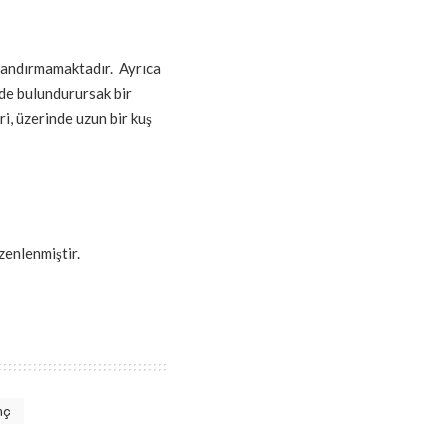
ni andırmamaktadır. Ayrıca
de bulundurursak bir
ri, üzerinde uzun bir kuş
enlenmiştir.
mç