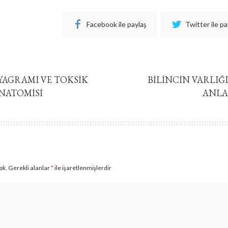
Facebook ile paylaş
Twitter ile pa
IYAGRAMI VE TOKSIK
BILINCIN VARLIĞI
ANATOMISI
ANLA
ak.
Gerekli alanlar
*
ile işaretlenmişlerdir