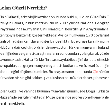
Lolan Güzeli Nerelidir?
Çin hükümeti, arkeolojik kazılar sonucunda bulduğu Lolan Güzeli’nin Ç
etmiştir. Fakat Çin hükümetinin izni ile 2007 yılında National Geograp
araştırmasında mumyanın Çinli olmadığını belirtilmiştir. Araştırmala
gen tipiyle benzerlik göstermektedir. Ayrıca mumyanın 1.70 boylarında
Çinli olmadığını kanıtlayan diğer bir özelliktir. Bu görüşe karşılık mum
olduğuna dair çeşitli görüşler de mevcuttur. Türkler mumyanın, bulund
özelliğinden ve genetik araştırmaların sonucundan yola çıkarak yüzd
savunmaktadır. Hatta Türkler’in atası sayılabileceğini de iddia etmekt
Avrupalılar, adı geçen mumyanın genetik kodlarına ve fiziksel özelliği
olabileceğini düşünmektedirler. Bu araştırmanın sonucunda
Çin
hüküme
dünyadan bir sır gibi saklamış ve uluslararası müzelerde sergilemeye s
Lolan Güzeli ve yanında bulunan mumyalar günümüzde Doğu Türkista
Müzesi’nde sergilenmektedir. Müze içerisinde profesyonel kamera ile 
verilmemektedir.