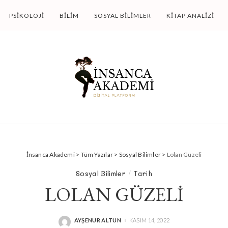
PSIKOLOJI
BILIM
SOSYAL BILIMLER
KITAP ANALIZI
İnsanca Akademi
>
Tüm Yazılar
>
Sosyal Bilimler
>
Lolan Güzeli
Sosyal Bilimler
Tarih
LOLAN GÜZELI
AYŞENUR ALTUN
KASIM 14, 2022
POSTED
BY